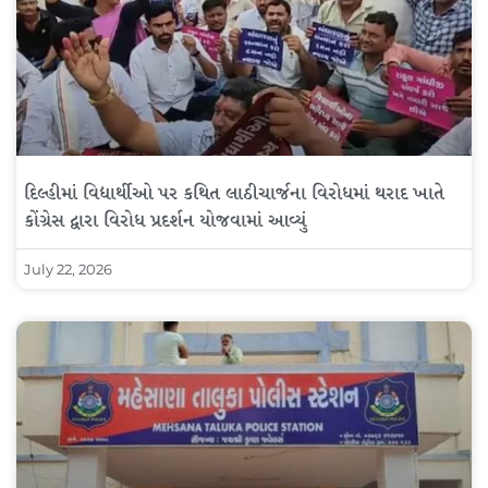
દિલ્હીમાં વિદ્યાર્થીઓ પર કથિત લાઠીચાર્જના વિરોધમાં થરાદ ખાતે
કોંગ્રેસ દ્વારા વિરોધ પ્રદર્શન યોજવામાં આવ્યું
July 22, 2026