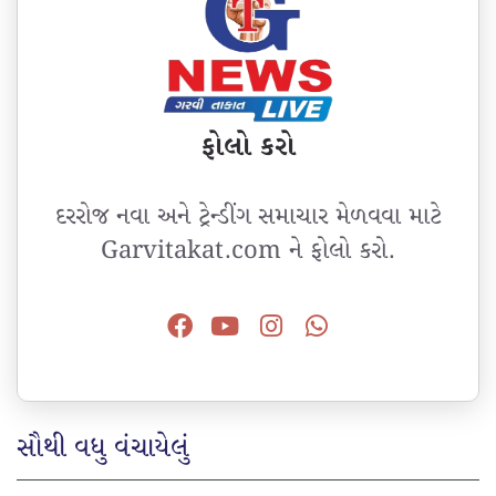
ફોલો કરો
દરરોજ નવા અને ટ્રેન્ડીંગ સમાચાર મેળવવા માટે
Garvitakat.com ને ફોલો કરો.
સૌથી વધુ વંચાયેલું