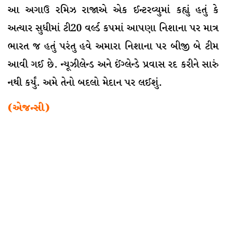
આ અગાઉ રમિઝ રાજાએ એક ઈન્ટરવ્યુમાં કહ્યું હતું કે
અત્યાર સુધીમાં ટી20 વર્લ્ડ કપમાં આપણા નિશાના પર માત્ર
ભારત જ હતું પરંતુ હવે અમારા નિશાના પર બીજી બે ટીમ
આવી ગઈ છે. ન્યૂઝીલેન્ડ અને ઈંગ્લેન્ડે પ્રવાસ રદ કરીને સારું
નથી કર્યું. અમે તેનો બદલો મેદાન પર લઈશું.
(એજન્સી)