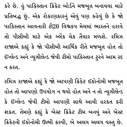
કરે છે. હું પાકિસ્તાન ક્રિકેટ બોર્ડને મજબૂત બનાવવા માટે
પ્રતિબદ્ધ છું. એક રોકાણકારનું એવું પણ કહેવું છે કે જાે
પાકિસ્તાન આવનારી ટી20 વિશ્વકપ મેચમાં ભારતને હરાવે
તો પીસીબી માટે એક બ્લેંક ચેક તૈયાર મળશે. રમિઝ
રાજાએ કહ્યું કે જાે પીસીબી આર્થિક રીતે મજબૂત હોત તો
ઈંગ્લેન્ડ અને ન્યૂઝીલેન્ડ જેવી ટીમો પાકિસ્તાન ટુરને આમ રદ
ન કરત.
રમિઝ રાજાએ કહ્યું કે જાે આપણી ક્રિકેટ ઈકોનોમી મજબૂત
હોત તો આપણો ઉપયોગ ન થયો હોત અને ન તો ન્યૂઝીલેન્ડ
કે ઈંગ્લેન્ડ જેવી ટીમો આપણી સાથે આવી હરકત કરી
શકત. તેમણે કહ્યું કે બેસ્ટ ક્રિકેટ ટીમ બનવું અને બેસ્ટ
ક્રિકેટની ઈકોનોમી ઊભી કરવી, બે અલગ અલગ વસ્તુ છે.