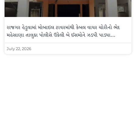
રાજગર હેડુવામાં મોબાઇલ ટાવરમાંથી કેબલ વાયર ચોરીનો ભેદ
મહેસાણા તાલુકા પોલીસે ઉકેલી બે ઈસમોને ઝડપી પાડ્યા…
July 22, 2026