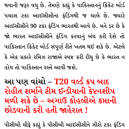
થવાની જરૂર વધુ છે. તેમણે કહ્યું કે પાકિસ્તાનનું ક્રિકેટ બોર્ડ
પચાસ ટકા આઈસીસીના ફંડિંગથી જ ચાલે છે. જ્યારે
આઈસીસીને 90 ટકા ફંડિંગ ભારતથી આવે છે. મને ડર છે કે
જાે ભારત આઈસીસીને ફંડિંગ કરવાનું બંધ કરી દેશે તો
પાકિસ્તાન ક્રિકેટ બોર્ડ સંપૂર્ણ રીતે ખતમ થઈ શકે છે. એટલે
કે એક પ્રકારે રમિઝ રાજાએ સ્પષ્ટ કરી દીધુ છે કે ભારત ન
હોય તો પાકિસ્તાન રસ્તે આવી જશે.
આ પણ વાંચો –
T20 વર્લ્ડ કપ બાદ
રોહીત શર્માને ટીમ ઈન્ડીયાની કેપ્ટનશીપ
મળી શકે છે – અગાઉ કોહલીએ કપ્તાની
છોડવાની કરી હતી જાહેરાત !
પીસીબી ચીફે કહ્યું કે પીસીબી આઈસીસીને ઝીરો ટકા ફંડિંગ