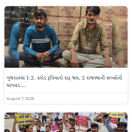
ગુજરાતમાં 1.2. કરોડ રૂપિયાનો દારૂ જપ્ત, 2 રાજસ્થાની શખ્સોની
ધરપકડ….
August 7, 2026