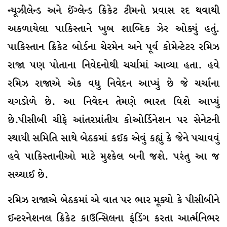
ન્યૂઝીલેન્ડ અને ઈંગ્લેન્ડ ક્રિકેટ ટીમનો પ્રવાસ રદ થવાથી
અકળાયેલા પાકિસ્તાને ખુબ શાબ્દિક ઝેર ઓક્યું હતું.
પાકિસ્તાન ક્રિકેટ બોર્ડના ચેરમેન અને પૂર્વ કોમેન્ટેટર રમિઝ
રાજા પણ પોતાના નિવેદનોથી ચર્ચામાં આવ્યા હતા. હવે
રમિઝ રાજાએ એક વધુ નિવેદન આપ્યું છે જે ચર્ચાના
ચગડોળે છે. આ નિવેદન તેમણે ભારત વિશે આપ્યું
છે.પીસીબી ચીફે આંતરપ્રાંતીય કોઓર્ડિનેશન પર સેનેટની
સ્થાયી સમિતિ સાથે બેઠકમાં કઈક એવું કહ્યું કે જેને પચાવવું
હવે પાકિસ્તાનીઓ માટે મુશ્કેલ બની જશે. પરંતુ આ જ
સચ્ચાઈ છે.
રમિઝ રાજાએ બેઠકમાં એ વાત પર ભાર મૂક્યો કે પીસીબીને
ઈન્ટરનેશનલ ક્રિકેટ કાઉન્સિલના ફંડિંગ કરતા આર્ત્મનિભર