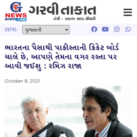
ભાષા:
ભારતના પૈસાથી પાકીસ્તાની ક્રિકેટ બોર્ડ
ચાલે છે, આપણે તેમના વગર રસ્તા પર
આવી જઈશુ : રમિઝ રાજા
October 8, 2021