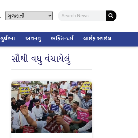
ો
ુર્ઘટના
અવનવું
ભક્તિ-ધર્મ
લાઈફ સ્ટાઇલ
સૌથી વધુ વંચાયેલું