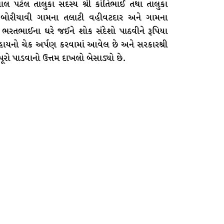
ાલ પટેલ તાલુકા સદસ્ય શ્રી કાંતિભાઈ તથા તાલુકા
ા બોરીયાવી ગામના તલાટી વહીવટદાર અને ગામના
ભરતભાઈના ઘરે જઈને શોક સંદેશો પાઠવીને રૂપિયા
હાયનો ચેક અર્પણ કરવામાં આવેલ છે અને સરકારશ્રી
પૂરો પાડવાનો ઉત્તમ દાખલો બેસાડ્યો છે.