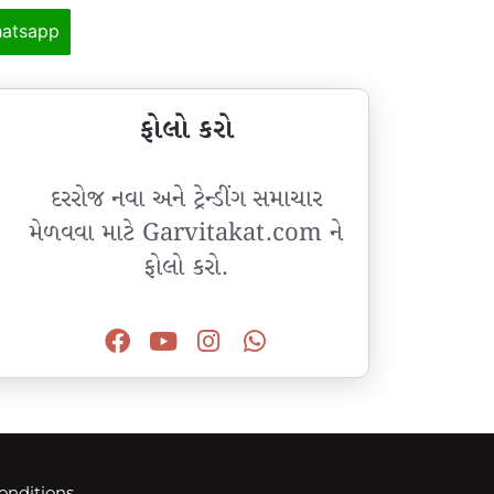
atsapp
ફોલો કરો
દરરોજ નવા અને ટ્રેન્ડીંગ સમાચાર
મેળવવા માટે Garvitakat.com ને
ફોલો કરો.
onditions