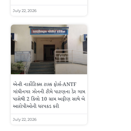
July 22, 2026
એન્ટી નાર્કોટિક્સ ટાસ્ક ફોર્સ-ANTF
ગાંધીનગર ઝોનની ટીમે પાટણના ડેર ગામ
પાસેથી 2 કિલો 10 ગ્રામ અફીણ સાથે બે
આરોપીઓની ધરપકડ કરી
July 22, 2026