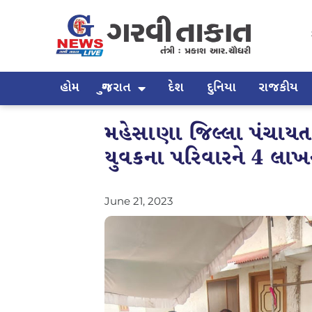
હોમ
ગુજરાત
દેશ
દુનિયા
રાજકીય
મહેસાણા જિલ્લા પંચાયત 
યુવકના પરિવારને 4 લ
June 21, 2023