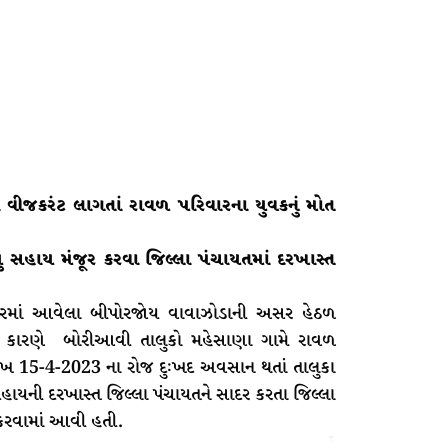
 વીજકરંટ લાગતાં રાવળ પરિવારના યુવકનું મોત
યુ સહાય મંજૂર કરવા જિલ્લા પંચાયતમાં દરખાસ્ત
રમાં આવેલા બીપોરજોય વાવાઝોડાની અસર હેઠળ
ના કારણે બોરીઆવી તાલુકો મહેસાણા ગામે રાવળ
ીખ 15-4-2023 ના રોજ દુઃખદ અવસાન થતાં તાલુકા
સહાયની દરખાસ્ત જિલ્લા પંચાયતને સાદર કરતા જિલ્લા
 કરવામાં આવી હતી.