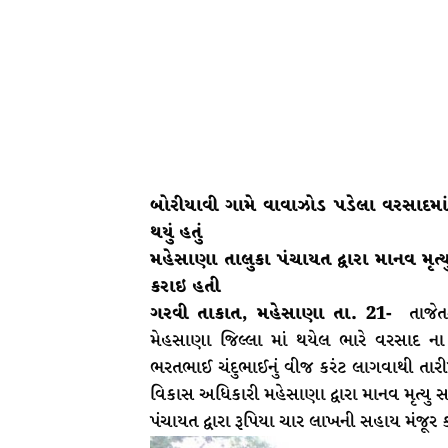
બોરીયાવી ગામે વાવાઝોડ પડેલા વરસાદમાં
થયું હતું
મહેસાણા તાલુકા પંચાયત દ્વારા માનવ મૃત્
કરાઇ હતી
ગરવી તાકાત, મહેસાણા તા. 21-
તાજેત
મેહસાણા જિલ્લા માં થયેલ ભારે વરસાદ 
ભરતભાઈ ચંદુભાઈનું વીજ કરંટ લાગવાથી તાર
વિકાસ અધિકારી મહેસાણા દ્વારા માનવ મૃત્યુ 
પંચાયત દ્વારા રૂપિયા ચાર લાખની સહાય મંજૂર