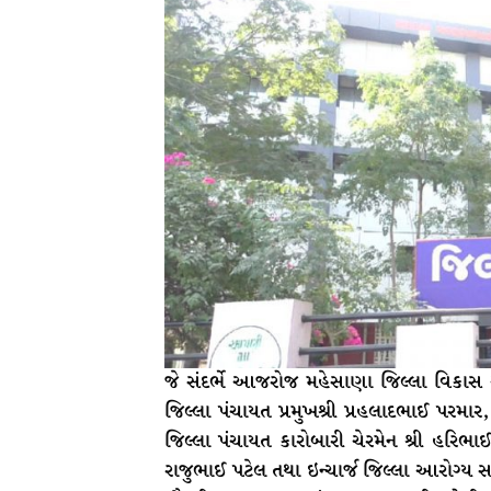
જે સંદર્ભે આજરોજ મહેસાણા જિલ્લા વિકાસ અધ
જિલ્લા પંચાયત પ્રમુખશ્રી પ્રહલાદભાઈ પરમાર
જિલ્લા પંચાયત કારોબારી ચેરમેન શ્રી હરિભા
રાજુભાઈ પટેલ તથા ઇન્ચાર્જ જિલ્લા આરોગ્ય 