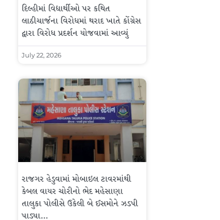
દિલ્હીમાં વિદ્યાર્થીઓ પર કથિત
લાઠીચાર્જના વિરોધમાં થરાદ ખાતે કોંગ્રેસ
દ્વારા વિરોધ પ્રદર્શન યોજવામાં આવ્યું
July 22, 2026
રાજગર હેડુવામાં મોબાઇલ ટાવરમાંથી
કેબલ વાયર ચોરીનો ભેદ મહેસાણા
તાલુકા પોલીસે ઉકેલી બે ઈસમોને ઝડપી
પાડ્યા…