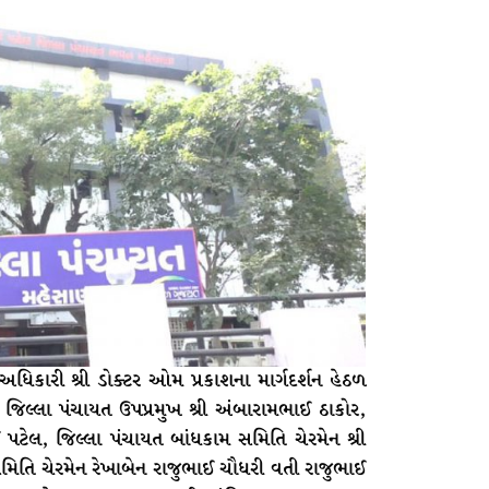
િકારી શ્રી ડોક્ટર ઓમ પ્રકાશના માર્ગદર્શન હેઠળ
, જિલ્લા પંચાયત ઉપપ્રમુખ શ્રી અંબારામભાઈ ઠાકોર,
ઈ પટેલ, જિલ્લા પંચાયત બાંધકામ સમિતિ ચેરમેન શ્રી
સમિતિ ચેરમેન રેખાબેન રાજુભાઈ ચૌધરી વતી રાજુભાઈ