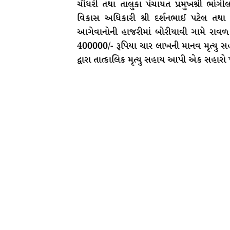
ચૌધરી તથા તાલુકા પંચાયત પ્રમુખશ્રી ભોગીલ
વિકાસ અધિકારી શ્રી દર્શનભાઈ પટેલ તથ
આગેવાનોની હાજરીમાં બોરીયાવી ગામે રાવળ 
400000/- રૂપિયા ચાર લાખની માનવ મૃત્યુ સ
દ્વારા તાત્કાલિક મૃત્યુ સહાય આપી એક સહારો 