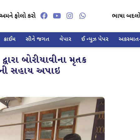
અમને ફોલો કરો
ભાષા બદલ
ક્રાઈમ
સીને જગત
વેપાર
ઈ ન્યુઝ પેપર
અકસ્માત-દ
દ્વારા બોરીયાવીના મૃતક
ાખની સહાય અપાઇ