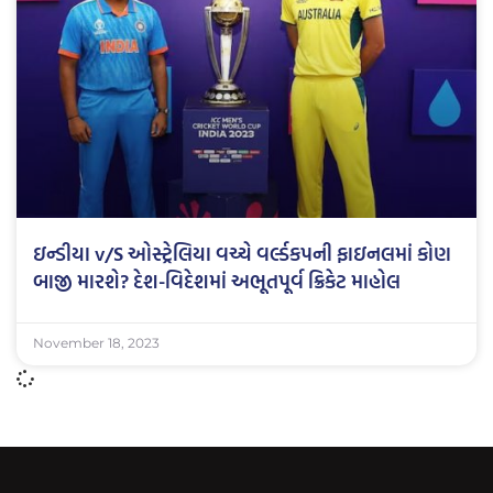
ઇન્ડીયા v/S ઓસ્ટ્રેલિયા વચ્ચે વર્લ્ડકપની ફાઇનલમાં કોણ
બાજી મારશે? દેશ-વિદેશમાં અભૂતપૂર્વ ક્રિકેટ માહોલ
November 18, 2023