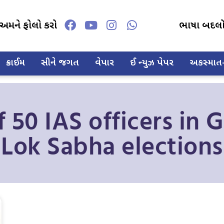
અમને ફોલો કરો
ભાષા બદલ
ક્રાઈમ
સીને જગત
વેપાર
ઈ ન્યુઝ પેપર
અકસ્માત-દ
f 50 IAS officers in 
Lok Sabha elections