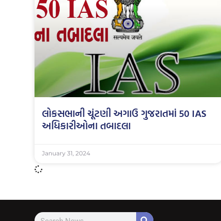
લોકસભાની ચૂંટણી અગાઉ ગુજરાતમાં 50 IAS
અધિકારીઓના તબાદલા
January 31, 2024