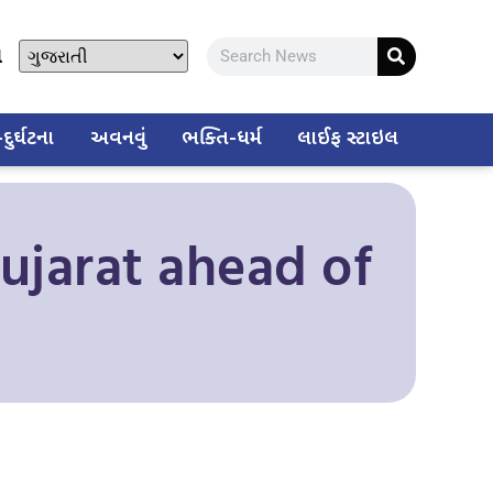
ો
ુર્ઘટના
અવનવું
ભક્તિ-ધર્મ
લાઈફ સ્ટાઇલ
Gujarat ahead of