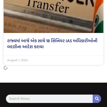
રાજ્યમાં આજે એક સાથે 18 સિનિયર IAS અધિકારીઓની
બદલીના આદેશ કરાયા
August 1, 2024