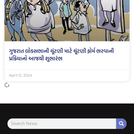
ગુજરાત લોકસભાની ચૂંટણી માટે ચૂંટણી ફોર્મ ભરવાની
પ્રક્રિયાનો આજથી શુભારંભ
April 12, 2024