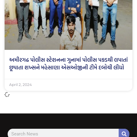
અમીરગઢ પોલીસ સ્ટેશનના ગુનામાં પોલીસ પકડથી લપાતાં
છૂપાતા શખ્સને મહેસાણા એસઓજીની ટીમે દબોચી લીધો
April 2, 2024