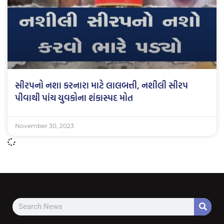
સીરપનો નશા કરનારા માટે લાલબત્તી, નશીલી સીરપ
પીવાથી પાંચ યુવકોના શંકાસ્પદ મોત
November 30, 2023