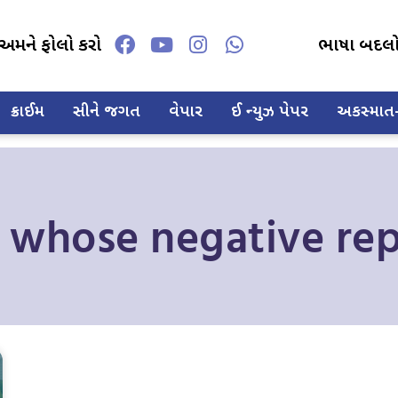
અમને ફોલો કરો
ભાષા બદલ
ક્રાઈમ
સીને જગત
વેપાર
ઈ ન્યુઝ પેપર
અકસ્માત-દ
e whose negative rep