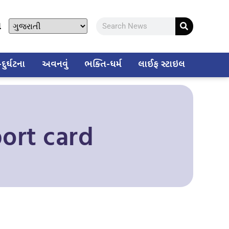
ો
ુર્ઘટના
અવનવું
ભક્તિ-ધર્મ
લાઈફ સ્ટાઇલ
ort card