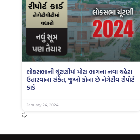
લોકસભાની ચૂંટણીમાં મોટા ભાગના નવા ચહેરા
ઉતારવાના સંકેત, જુઓ કોના છે નેગેટીવ રીપોર્ટ
કાર્ડ
January 24, 2024