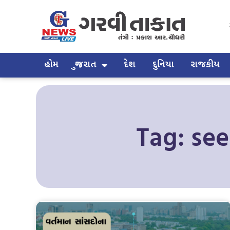
હોમ
ગુજરાત
દેશ
દુનિયા
રાજકીય
Tag: se