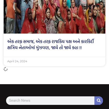
એક તરફ સમાજ, એક તરફ રાજકિય પક્ષ અને કારકિર્દી
ક્ષત્રિય નેતાઓમાં મુંઝવણ, જાયે તો જાયે કહા !!
April 24, 2024