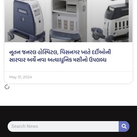
નૂતન જનરલ હોસ્પિટલ, વિસનગર ખાતે દર્દીઓની
સારવાર અર્થે નવા અત્યાધુનિક મશીનો ઉપલબ્ધ
May 31, 2024