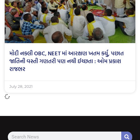
મોદી નકલી OBC, NEET માં આરક્ષણ ખતમ કર્યુુ, પછાત
જાતિની વસ્તી ગણતરી પણ નથી ઈચ્છતા : ઓમ પ્રકાશ
રાજભર
July 28, 2021