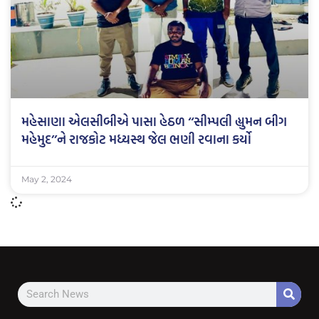
મહેસાણા એલસીબીએ પાસા હેઠળ ‘‘સીમ્પલી હ્યુમન બીગ
મહેમુદ’’ને રાજકોટ મધ્યસ્થ જેલ ભણી રવાના કર્યો
May 2, 2024