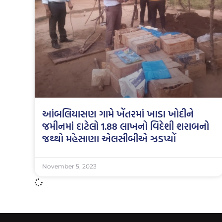
આંબલિયાસણ ગામે ખેંતરમાં ખાડા ખોદીને
જમીનમાં દાટેલો 1.88 લાખનો વિદેશી શરાબનો
જથ્થો મહેસાણા એલસીબીએ ઝડપ્યોં
November 5, 2023