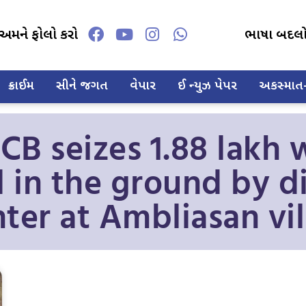
અમને ફોલો કરો
ભાષા બદલ
ક્રાઈમ
સીને જગત
વેપાર
ઈ ન્યુઝ પેપર
અકસ્માત-દ
B seizes 1.88 lakh 
d in the ground by di
ter at Ambliasan vil