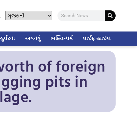
ો
ુર્ઘટના
અવનવું
ભક્તિ-ધર્મ
લાઈફ સ્ટાઇલ
worth of foreign
gging pits in
lage.