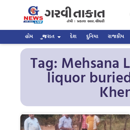
હોમ
ગુજરાત
દેશ
દુનિયા
રાજકીય
Tag: Mehsana LC
liquor burie
Khen