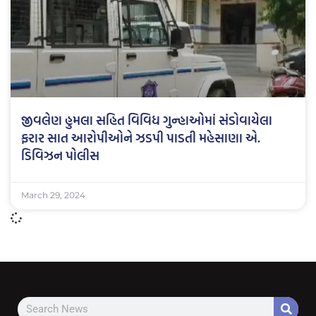
જીવલેણ હુમલા સહિત વિવિધ ગુન્હાઓમાં સંડોવાયેલા
ફરાર સાત આરોપીઓને ઝડપી પાડતી મહેસાણા એ.
ડિવિઝન પોલીસ
March 29, 2024