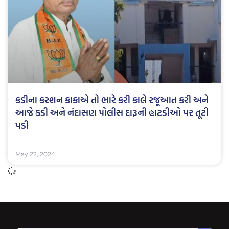
કડીના કરશન કાકાએ તો ભારે કરી કાલે રજૂઆત કરી અને
આજે કડી અને નંદાસણ પોલીસ દારૂની હાટડીઓ પર તૂટી
પડી
May 22, 2024