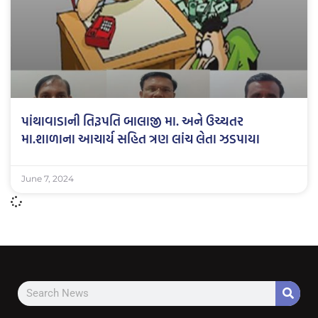
પાંથાવાડાની તિરૂપતિ બાલાજી મા. અને ઉચ્ચતર
મા.શાળાના આચાર્ય સહિત ત્રણ લાંચ લેતા ઝડપાયા
June 7, 2024