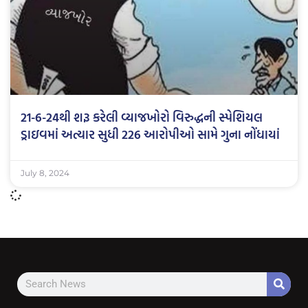
21-6-24થી શરૂ કરેલી વ્યાજખોરો વિરુદ્ધની સ્પેશિયલ
ડ્રાઇવમાં અત્યાર સુધી 226 આરોપીઓ સામે ગુના નોંધાયાં
July 8, 2024