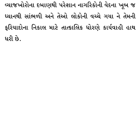
વ્યાજખોરોના દબાણથી પરેશાન નાગરિકોની વેદના ખૂબ જ
ધ્યાનથી સાંભળી અને તેઓ લોકોની વચ્ચે ગયા ને તેમની
ફરિયાદોના નિકાલ માટે તાત્કાલિક ધોરણે કાર્યવાહી હાથ
ધરી છે.