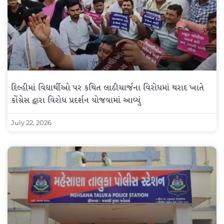
દિલ્હીમાં વિદ્યાર્થીઓ પર કથિત લાઠીચાર્જના વિરોધમાં થરાદ ખાતે
કોંગ્રેસ દ્વારા વિરોધ પ્રદર્શન યોજવામાં આવ્યું
July 22, 2026