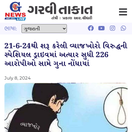
ભાષા:
21-6-24થી શરૂ કરેલી વ્યાજખોરો વિરુદ્ધની
સ્પેશિયલ ડ્રાઇવમાં અત્યાર સુધી 226
આરોપીઓ સામે ગુના નોંધાયાં
July 8, 2024