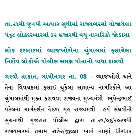
તા.૨૧મી જુનથી અત્યાર સુધીમાં રાજ્યભરમાં યોજાયેલા
૫૬૮ લોકદરબારમાં ૩૨ હજારથી વધુ નાગરિકો જોડાયા
લોક દરબારમાં વ્યાજખોરોના ચુંગાલમાં ફસાયેલા
નિર્દોષ લોકોએ પોલીસ સમક્ષ પોતાની વ્યથા ઠાલવી
ગરવી તાકાત, ગાંધીનગર તા. 08 –
વ્યાજખોરો અને
તેના વિષચક્રમાં ફસાઈ ચૂકેલા સામાન્ય નાગરિકોને આ
ચુંગાલમાંથી મુક્ત કરાવવા રાજ્યના મુખ્યમંત્રી ભૂપેન્દ્રભાઈ
પટેલના માર્ગદર્શન હેઠળ ગૃહ રાજ્યમંત્રી હર્ષ સંઘવીની
સુચનાથી ગુજરાત પોલીસ દ્વારા તા.૨૧/૦૬/૨૦૨૪થી
રાજ્યભરમાં તમામ શહેર/જીલ્લા ખાતે નાણાં ધીરધાર