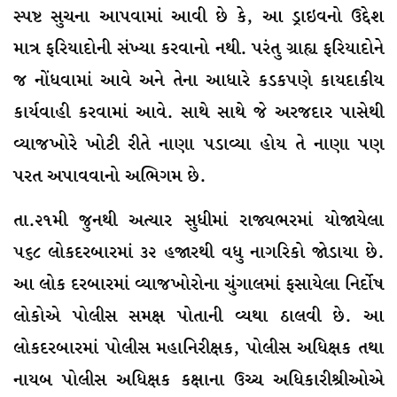
સ્પષ્ટ સુચના આપવામાં આવી છે કે, આ ડ્રાઇવનો ઉદ્દેશ
માત્ર ફરિયાદોની સંખ્યા કરવાનો નથી. પરંતુ ગ્રાહ્ય ફરિયાદોને
જ નોંધવામાં આવે અને તેના આધારે કડકપણે કાયદાકીય
કાર્યવાહી કરવામાં આવે. સાથે સાથે જે અરજદાર પાસેથી
વ્યાજખોરે ખોટી રીતે નાણા પડાવ્યા હોય તે નાણા પણ
પરત અપાવવાનો અભિગમ છે.
તા.૨૧મી જુનથી અત્યાર સુધીમાં રાજ્યભરમાં યોજાયેલા
૫૬૮ લોકદરબારમાં ૩૨ હજારથી વધુ નાગરિકો જોડાયા છે.
આ લોક દરબારમાં વ્યાજખોરોના ચુંગાલમાં ફસાયેલા નિર્દોષ
લોકોએ પોલીસ સમક્ષ પોતાની વ્યથા ઠાલવી છે. આ
લોકદરબારમાં પોલીસ મહાનિરીક્ષક, પોલીસ અધિક્ષક તથા
નાયબ પોલીસ અધિક્ષક કક્ષાના ઉચ્ચ અધિકારીશ્રીઓએ