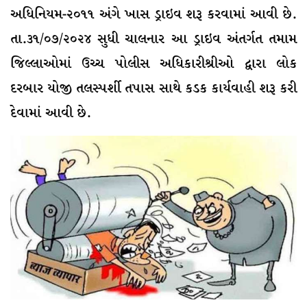
અધિનિયમ-૨૦૧૧ અંગે ખાસ ડ્રાઇવ શરૂ કરવામાં આવી છે.
તા.૩૧/૦૭/૨૦૨૪ સુધી ચાલનાર આ ડ્રાઇવ અંતર્ગત તમામ
જિલ્લાઓમાં ઉચ્ચ પોલીસ અધિકારીશ્રીઓ દ્વારા લોક
દરબાર યોજી તલસ્પર્શી તપાસ સાથે કડક કાર્યવાહી શરૂ કરી
દેવામાં આવી છે.