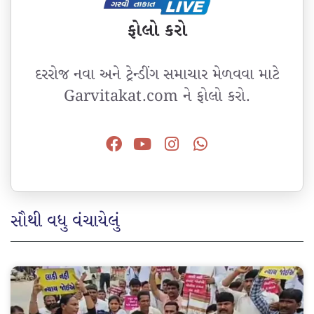
ફોલો કરો
દરરોજ નવા અને ટ્રેન્ડીંગ સમાચાર મેળવવા માટે
Garvitakat.com ને ફોલો કરો.
સૌથી વધુ વંચાયેલું