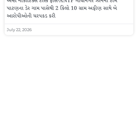
એન્ટી નાર્કોટિક્સ ટાસ્ક ફોર્સ-ANTF ગાંધીનગર ઝોનની ટીમે
પાટણના ડેર ગામ પાસેથી 2 કિલો 10 ગ્રામ અફીણ સાથે બે
આરોપીઓની ધરપકડ કરી
July 22, 2026