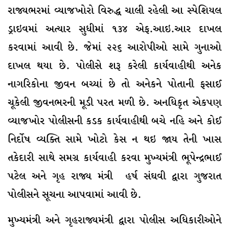
રાજ્યભરમાં વ્યાજખોરો વિરુદ્ધ ચાલી રહેલી આ સ્પેશિયલ
ડ્રાઇવમાં અત્યાર સુધીમાં ૧૩૪ એફ.આઇ.આર દાખલ
કરવામાં આવી છે. જેમાં ૨૨૬ આરોપીઓ સામે ગુનાઓ
દાખલ થયા છે. પોલીસે શરૂ કરેલી કાર્યવાહીથી અનેક
નાગરિકોના જીવન બચ્યાં છે તો અનેકને પોતાની ફસાઈ
ચૂકેલી જીવનભરની મૂડી પરત મળી છે. અનધિકૃત એકપણ
વ્યાજખોર પોલીસની કડક કાર્યવાહીથી બચે નહિ અને કોઈ
નિર્દોષ વ્યક્તિ સામે ખોટો કેસ ન થઇ જાય તેની ખાસ
તકેદારી સાથે સમગ્ર કાર્યવાહી કરવા મુખ્યમંત્રી ભૂપેન્દ્રભાઈ
પટેલ અને ગૃહ રાજ્ય મંત્રી હર્ષ સંઘવી દ્વારા ગુજરાત
પોલીસને સૂચના આપવામાં આવી છે.
મુખ્યમંત્રી અને ગૃહરાજ્યમંત્રી દ્વારા પોલીસ અધિકારીઓને