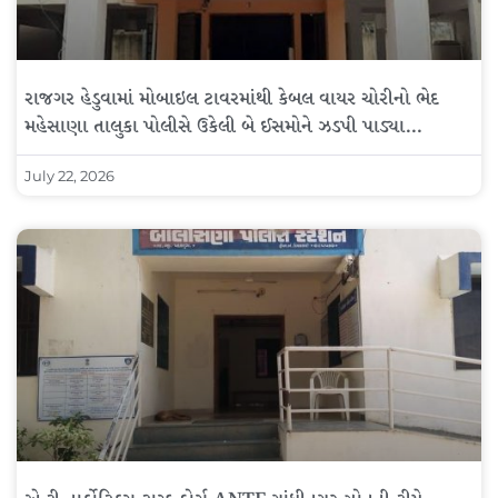
રાજગર હેડુવામાં મોબાઇલ ટાવરમાંથી કેબલ વાયર ચોરીનો ભેદ
મહેસાણા તાલુકા પોલીસે ઉકેલી બે ઈસમોને ઝડપી પાડ્યા…
July 22, 2026