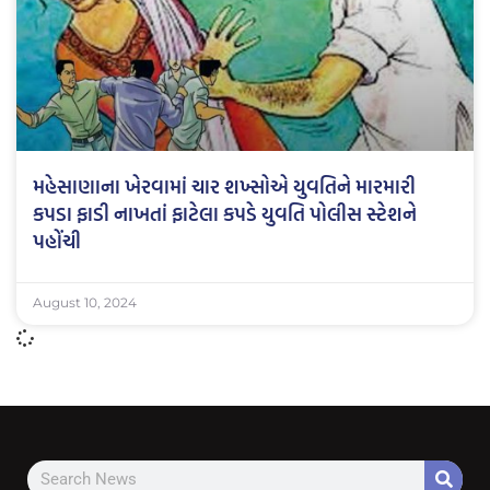
મહેસાણાના ખેરવામાં ચાર શખ્સોએ યુવતિને મારમારી
કપડા ફાડી નાખતાં ફાટેલા કપડે યુવતિ પોલીસ સ્ટેશને
પહોંચી
August 10, 2024