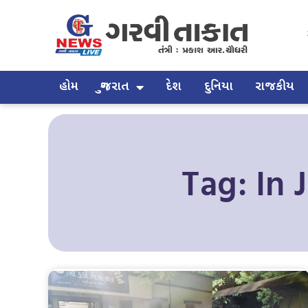
હોમ
ગુજરાત
દેશ
દુનિયા
રાજકીય
Tag: In 