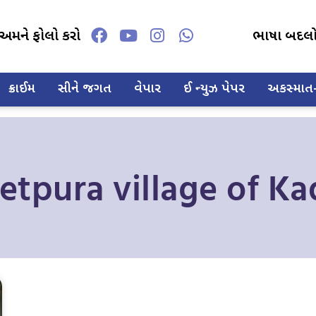
અમને ફોલો કરો
ભાષા બદલ
ક્રાઈમ
સીને જગત
વેપાર
ઈ ન્યુઝ પેપર
અકસ્માત-દ
Jetpura village of Ka