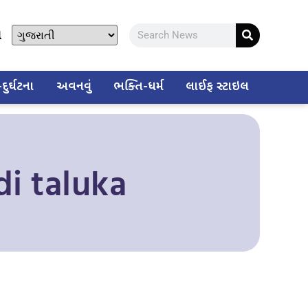
ો
ુર્ઘટના
અવનવું
ભક્તિ-ધર્મ
લાઈફ સ્ટાઇલ
di taluka