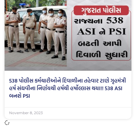
538 પોલીસ કર્મચારીઓને દિવાળીના તહેવાર ટાણે ગૃહમંત્રી
હર્ષ સંઘવીના નિર્ણયથી હર્ષથી હર્ષોલ્લાસ થયા!! 538 ASI
બનશે PSI
November 8, 2023