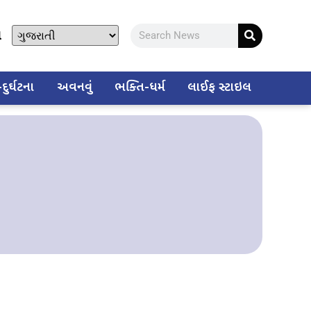
ો
ુર્ઘટના
અવનવું
ભક્તિ-ધર્મ
લાઈફ સ્ટાઇલ