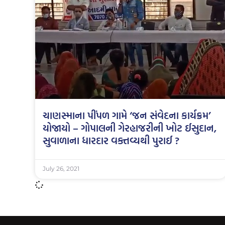
ચાણસ્માના પીંપળ ગામે ‘જન સંવેદના કાર્યક્રમ’
યોજાયો – ગોપાલની ગેરહાજરીની ખોટ ઈસુદાન,
સુવાળાના ધારદાર વક્તવ્યથી પુરાઈ ?
July 26, 2021