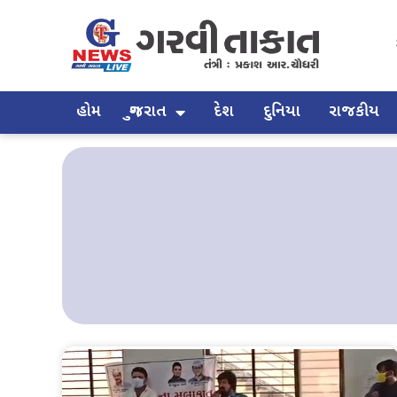
હોમ
ગુજરાત
દેશ
દુનિયા
રાજકીય