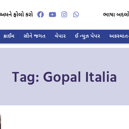
અમને ફોલો કરો
ભાષા બદલ
ક્રાઈમ
સીને જગત
વેપાર
ઈ ન્યુઝ પેપર
અકસ્માત-દ
Tag: Gopal Italia