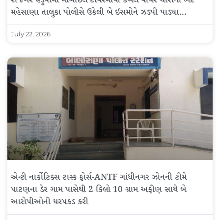
રાજગર હેડુવામાં મોબાઇલ ટાવરમાંથી કેબલ વાયર ચોરીનો ભેદ
મહેસાણા તાલુકા પોલીસે ઉકેલી બે ઈસમોને ઝડપી પાડ્યા…
July 22, 2026
એન્ટી નાર્કોટિક્સ ટાસ્ક ફોર્સ-ANTF ગાંધીનગર ઝોનની ટીમે
પાટણના ડેર ગામ પાસેથી 2 કિલો 10 ગ્રામ અફીણ સાથે બે
આરોપીઓની ધરપકડ કરી