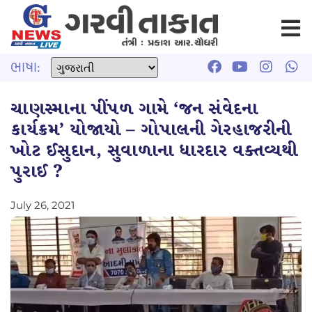
ભાષા:
ચાણસ્માના પીંપળ ગામે ‘જન સંવેદના
કાર્યક્રમ’ યોજાયો – ગોપાલની ગેરહાજરીની
ખોટ ઈસુદાન, સુવાળાના ધારદાર વક્તવ્યથી
પુરાઈ ?
July 26, 2021