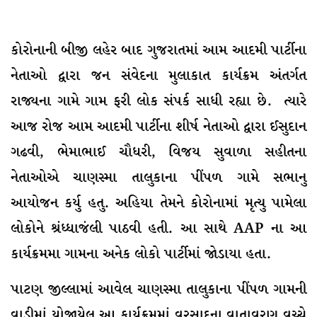
કોરોનાની બીજી લહેર બાદ ગુજરાતમાં આમ આદમી પાર્ટીના
નેતાઓ દ્વારા જન સંવેદના મુલાકાત કાર્યક્રમ અંતર્ગત
રાજ્યના ગામે ગામ ફરી લોક સંપર્ક સાધી રહ્યા છે. ત્યારે
આજ રોજ આમ આદમી પાર્ટીના શીર્ષ નેતાઓ દ્વારા ઈસુદાન
ગઢવી, ભેમાભાઈ ચૌધરી, વિજય સુવાળા સહીતના
નેતાઓએ ચાણસ્મા તાલુકાના પીંપળ ગામે સભાનુ
આયોજન કર્યુ હતુ. અહિયા તેમને કોરોનામાં મૃત્યુ પામેલા
લોકોને શ્રંધ્ધાજંલી પાઠવી હતી. આ સાથે AAP ના આ
કાર્યક્રમમા ગામના અનેક લોકો પાર્ટીમાં જોડાયા હતા.
પાટણ જીલ્લામાં આવેલ ચાણસ્મા તાલુકાના પીંપળ ગામની
વાડીમાં યોજાયેલ આ કાર્યક્રમમાં વરસાદના વાતાવરણ વચ્ચે