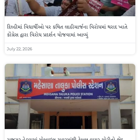
દિલ્હીમાં વિદ્યાર્થીઓ પર કથિત લાઠીચાર્જના વિરોધમાં થરાદ ખાતે
કોંગ્રેસ દ્વારા વિરોધ પ્રદર્શન યોજવામાં આવ્યું
July 22, 2026