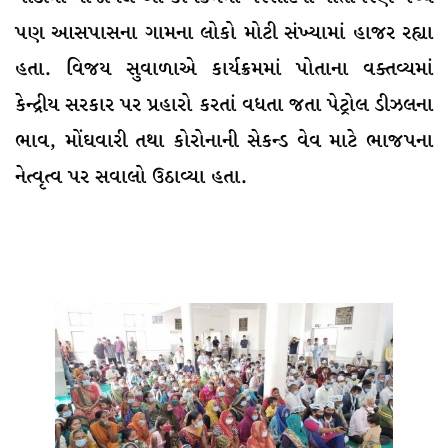
પણ આસપાસના ગામના લોકો મોટી સંખ્યામાં હાજર રહ્યા
હતા. વિજય સુવાળાએ કાર્યક્રમમાં પોતાના વક્તવ્યમાં
કેન્દ્રીય સરકાર પર પ્રહારો કરતાં વધતા જતા પેટ્રોલ ડીઝલના
ભાવ, મોંઘવારી તથા કોરોનાની સેકન્ડ વેવ માટે ભાજપના
નેત્વૃત્વ પર સવાલો ઉઠાવ્યા હતા.