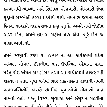
રાજનીતી કરતા આવડે છે, પરંતુ અમે એવી ઓછી રાજનીતી
કરવા નથી આવ્યા. અમે શિક્ષણ, રોજગારી, મોઘંવારી જેવા
મુદ્દાની રાજનીતી કરવા ઈચ્છીયે છીયે. તેમને ભાજપના અચ્છે
દિનના વાયદાને યાદ કરાવતાં કહ્યુ હતુ કે, અમને નથી જોઈતા
અચ્છે દિન, અમને 60 રૂ. પેટ્રોલ મળે એવા બુરે દિન જ
પાછા આપી દો.
તમને જણાવી દઈયે કે, AAP ના આ કાર્યક્રમમાં પ્રદેશ
અધ્યક્ષ ગોપાલ ઈટાલીયા પણ ઉપસ્થિત રહેવાના હતા.
પરંતુ કોઈ અંગત કારણોસર તેઓ આ કાર્યક્રમમાં હાજર રહી
શક્યા ન હતા. યુવા વર્ગેમાં ભારે લોકચાહના હોવાથી તેમની
અનઉપસ્થિતીને કારણે સ્થાનિક યુવાઓએ નીસાસો પણ
નાખ્યો હતો. પરંતુ વિજય સુવાળા અને ઈસુદાન ગઢવીના