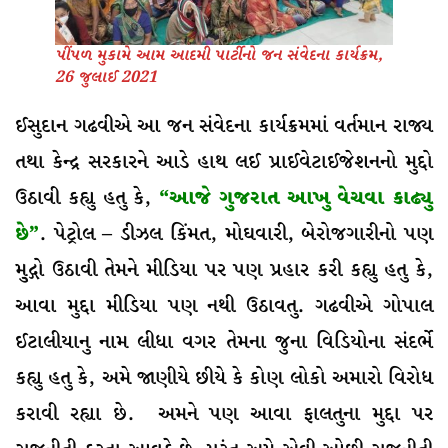
પીંપળ મુકામે આમ આદમી પાર્ટીનો જન સંવેદના કાર્યક્રમ,
26 જુલાઈ 2021
ઈસુદાન ગઢવીએ આ જન સંવેદના કાર્યક્રમમાં વર્તમાન રાજ્ય
તથા કેન્દ્ર સરકારને આડે હાથ લઈ પ્રાઈવેટાઈજેશનનો મુદ્દો
ઉઠાવી કહ્યુ હતુ કે,
“આજે ગુજરાત આખુ વેચવા કાઢ્યુ
છે”
. પેટ્રોલ – ડીઝલ કિંમત, મોઘવારી, બેરોજગારીનો પણ
મુ્દ્ગો ઉઠાવી તેમને મીડિયા પર પણ પ્રહાર કરી કહ્યુ હતુ કે,
આવા મુદ્દા મીડિયા પણ નથી ઉઠાવતુ. ગઢવીએ ગોપાલ
ઈટાલીયાનુ નામ લીધા વગર તેમના જુના વિડિયોના સંદર્ભે
કહ્યુ હતુ કે, અમે જાણીયે છીયે કે કોણ લોકો અમારો વિરોધ
કરાવી રહ્યા છે. અમને પણ આવા ફાલતુના મુદ્દા પર