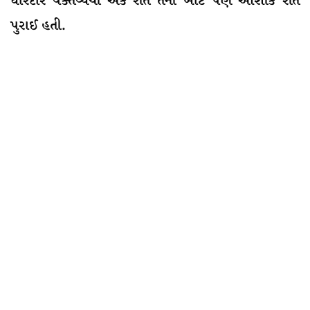
ધારદાર વક્તવ્યથી એક રીતે તેની ખોટ પણ આંશીક રીતે
પુરાઈ હતી.