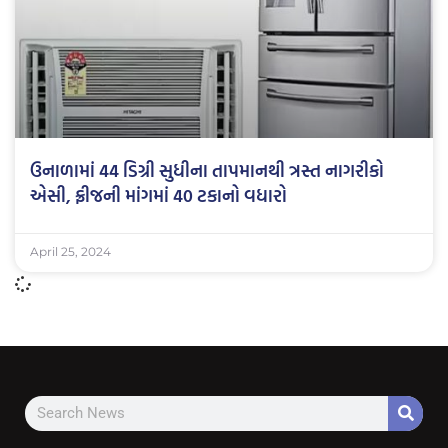
ઉનાળામાં 44 ડિગ્રી સુધીના તાપમાનથી ત્રસ્ત નાગરીકો
એસી, ફ્રીજની માંગમાં 40 ટકાનો વધારો
April 25, 2024