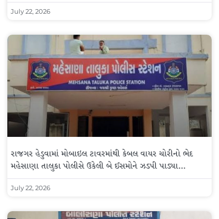
July 22, 2026
રાજગર હેડુવામાં મોબાઇલ ટાવરમાંથી કેબલ વાયર ચોરીનો ભેદ
મહેસાણા તાલુકા પોલીસે ઉકેલી બે ઈસમોને ઝડપી પાડ્યા…
July 22, 2026