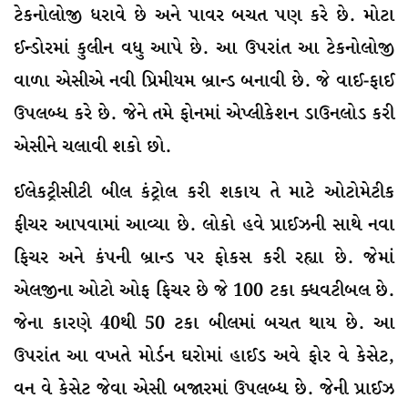
ટેકનોલોજી ધરાવે છે અને પાવર બચત પણ કરે છે. મોટા
ઈન્ડોરમાં કુલીન વધુ આપે છે. આ ઉપરાંત આ ટેકનોલોજી
વાળા એસીએ નવી પ્રિમીયમ બ્રાન્ડ બનાવી છે. જે વાઈ-ફાઈ
ઉપલબ્ધ કરે છે. જેને તમે ફોનમાં એપ્લીકેશન ડાઉનલોડ કરી
એસીને ચલાવી શકો છો.
ઈલેકટ્રીસીટી બીલ કંટ્રોલ કરી શકાય તે માટે ઓટોમેટીક
ફીચર આપવામાં આવ્યા છે. લોકો હવે પ્રાઈઝની સાથે નવા
ફિચર અને કંપની બ્રાન્ડ પર ફોકસ કરી રહ્યા છે. જેમાં
એલજીના ઓટો ઓફ ફિચર છે જે 100 ટકા ક્ધવટીબલ છે.
જેના કારણે 40થી 50 ટકા બીલમાં બચત થાય છે. આ
ઉપરાંત આ વખતે મોર્ડન ઘરોમાં હાઈડ અવે ફોર વે કેસેટ,
વન વે કેસેટ જેવા એસી બજારમાં ઉપલબ્ધ છે. જેની પ્રાઈઝ