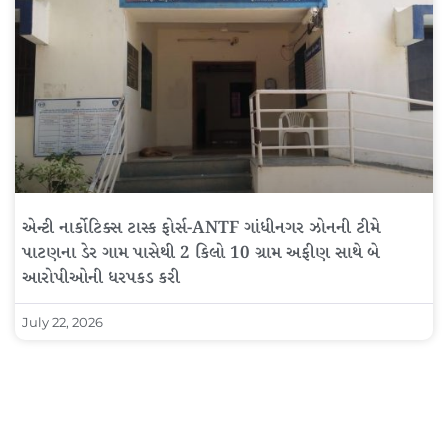
એન્ટી નાર્કોટિક્સ ટાસ્ક ફોર્સ-ANTF ગાંધીનગર ઝોનની ટીમે
પાટણના ડેર ગામ પાસેથી 2 કિલો 10 ગ્રામ અફીણ સાથે બે
આરોપીઓની ધરપકડ કરી
July 22, 2026