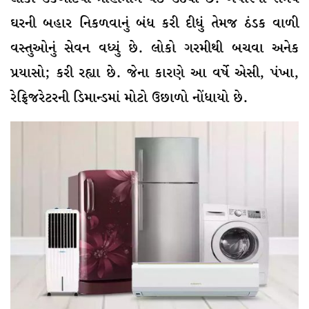
ઘરની બહાર નિકળવાનું બંધ કરી દીધું તેમજ ઠંડક વાળી
વસ્તુઓનું સેવન વધ્યું છે. લોકો ગરમીથી બચવા અનેક
પ્રયાસો; કરી રહ્યા છે. જેના કારણે આ વર્ષે એસી, પંખા,
રેફ્રિજરેટરની ડિમાન્ડમાં મોટો ઉછાળો નોંધાયો છે.