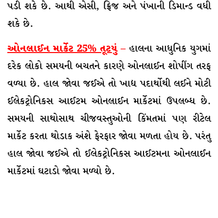
પડી શકે છે. આથી એસી, ફ્રિજ અને પંખાની ડિમાન્ડ વધી
શકે છે.
ઓનલાઈન માર્કેટ 25% તૂટયું
–
હાલના આધુનિક યુગમાં
દરેક લોકો સમયની બચતને કારણે ઓનલાઈન શોપીંગ તરફ
વળ્યા છે. હાલ જોવા જઈએ તો ખાદ્ય પદાર્થોથી લઈને મોટી
ઈલેકટ્રોનિકસ આઈટમ ઓનલાઈન માર્કેટમાં ઉપલબ્ધ છે.
સમયની સાથોસાથ ચીજવસ્તુઓની કિંમતમાં પણ રીટેલ
માર્કેટ કરતા થોડાક અંશે ફેરફાર જોવા મળતા હોય છે. પરંતુ
હાલ જોવા જઈએ તો ઈલેકટ્રોનિકસ આઈટમના ઓનલાઈન
માર્કેટમાં ઘટાડો જોવા મળ્યો છે.