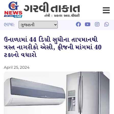
ભાષા:
ઉનાળામાં 44 ડિગ્રી સુધીના તાપમાનથી
ત્રસ્ત નાગરીકો એસી, ફ્રીજની માંગમાં 40
ટકાનો વધારો
April 25, 2024