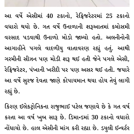
આ વર્ષે એસીમાં 40 ટકાનો, રેફ્રિજરેટરમાં 25 ટકાનો
વધારો થયો છે. ગત વર્ષે ઉનાળાની શરૂઆતમાં કમોસમી
વરસાદ પડવાથી ઉનાળો મોડો જામ્યો હતો. અલનીનોની
આગાહીને પગલે વાદળીયુ વાતાવરણ રહ્યું હતું. આથી
ગરમીની સીઝન પણ મોડી શરૂ થઈ હતી જેને પગલે એસી,
રેફ્રિજરેટર, પંખાની ખરીદી પર પણ અસર થઈ હતી. જયારે
આ વર્ષે સુરજ દેવતા જાણે કોપાયમાન થયા હોય તેવું લાગી
રહ્યું છે.
કિરણ ઈલેકટ્રોનિકના રાજુભાઈ પટેલ જણાવે છે કે ગત વર્ષ
કરતા આ વર્ષ ખુબ સારૂ છે. ડિમાન્ડમાં 30 ટકાનો વધારો
નોંધાયો છે. હાલ એસીની માંગ કરી રહ્યા છે. ડયુલી ઈન્વર્ટર