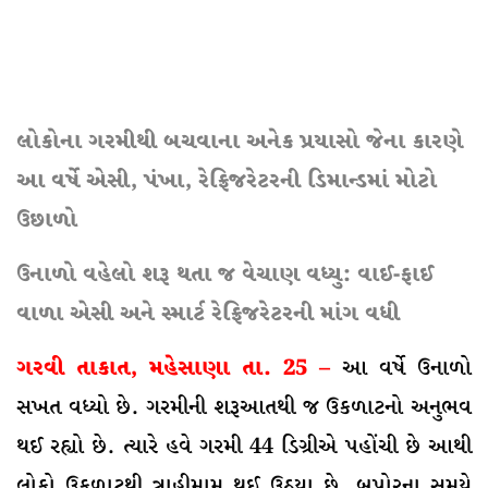
લોકોના ગરમીથી બચવાના અનેક પ્રયાસો જેના કારણે
આ વર્ષે એસી, પંખા, રેફ્રિજરેટરની ડિમાન્ડમાં મોટો
ઉછાળો
ઉનાળો વહેલો શરૂ થતા જ વેચાણ વધ્યુ: વાઈ-ફાઈ
વાળા એસી અને સ્માર્ટ રેફ્રિજરેટરની માંગ વધી
ગરવી તાકાત, મહેસાણા તા. 25 –
આ વર્ષે ઉનાળો
સખત વધ્યો છે. ગરમીની શરૂઆતથી જ ઉકળાટનો અનુભવ
થઈ રહ્યો છે. ત્યારે હવે ગરમી 44 ડિગ્રીએ પહોંચી છે આથી
લોકો ઉકળાટથી ત્રાહીમામ થઈ ઉઠયા છે. બપોરના સમયે