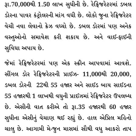
રૂા.70,000થી 1.50 લાખ સુધીની છે. રેફ્રિજરેટરમાં ડબલ
ડોરના પાવર કંટ્રોલરની માંગ વધી છે. લોકો જુના રેફ્રિજરેટર
વેચી નવા લેવાનો ક્રેઝ વધ્યો છે. ડબલ ડોરમાં પણ અનેક
વસ્તુઓનો સમાવેશ કરી શકાય છે. અને વાઈ-ફાઈની
સુવિધા અપાય છે.
જેમાં રેફ્રિજરેટરમાં પણ એક સ્ક્રીન આપવામાં આવશે.
સીંગલ ડોર રેફ્રિજરેટરની પ્રાઈઝ- 11,000થી 20,000,
ડબલ ડોરની 22થી 55 હજાર અને સાઈડ બાય સાઈડના
55 હજારથી 1 લાખથી વધુની પ્રાઈઝમાં રેફ્રિજરેટર ઉપલબ્ધ
છે. એસીની વાત કરીએ તો રૂા.35 હજારથી 60 હજાર
સુધીના એસીનું વેચાણ થઈ રહ્યું છે. હાલ એપ્રિલ મહિનો
ચાલુ છે. આગામી મે-જુન માસમાં સૌથી વધુ આકરો તાપ