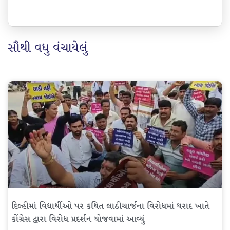
સૌથી વધુ વંચાયેલું
દિલ્હીમાં વિદ્યાર્થીઓ પર કથિત લાઠીચાર્જના વિરોધમાં થરાદ ખાતે
કોંગ્રેસ દ્વારા વિરોધ પ્રદર્શન યોજવામાં આવ્યું