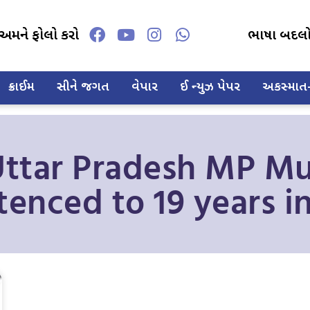
અમને ફોલો કરો
ભાષા બદલ
ક્રાઈમ
સીને જગત
વેપાર
ઈ ન્યુઝ પેપર
અકસ્માત-દ
Uttar Pradesh MP Mu
tenced to 19 years in 