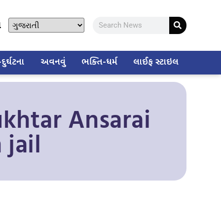
ો
ુર્ઘટના
અવનવું
ભક્તિ-ધર્મ
લાઈફ સ્ટાઇલ
khtar Ansarai
jail