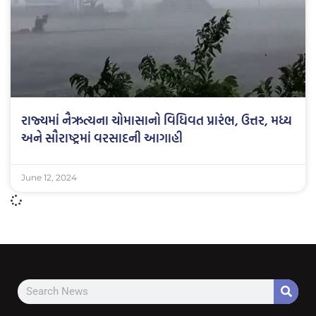
રાજ્યમાં નૈઋત્યના ચોમાસાનો વિધિવત પ્રારંભ, ઉત્તર, મધ્ય
અને સૌરાષ્ટ્રમાં વરસાદની આગાહી
June 12, 2024