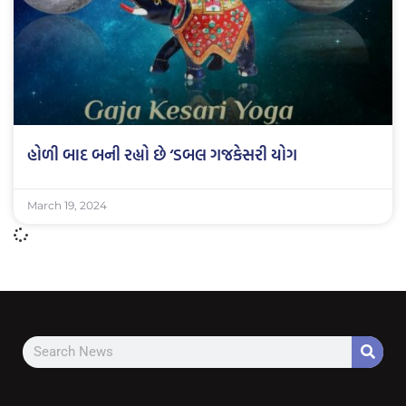
હોળી બાદ બની રહ્યો છે ‘ડબલ ગજકેસરી યોગ
March 19, 2024