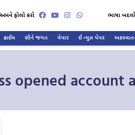
અમને ફોલો કરો
ભાષા બદલ
ક્રાઈમ
સીને જગત
વેપાર
ઈ ન્યુઝ પેપર
અકસ્માત-દ
ss opened account af