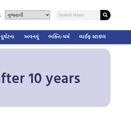
ો
ુર્ઘટના
અવનવું
ભક્તિ-ધર્મ
લાઈફ સ્ટાઇલ
ter 10 years