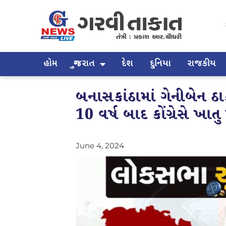
હોમ
ગુજરાત
દેશ
દુનિયા
રાજકીય
બનાસકાંઠામાં ગેનીબેન ઠા
10 વર્ષ બાદ કોંગ્રેસે ખાતુ 
June 4, 2024