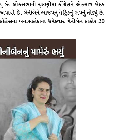
યું છે. લોકસભાની ચૂંટણીમાં કોંગ્રેસને એકમાત્ર બેઠક
ી છે. ગેનીબેને ભાજપનું હેટ્રિકનું સપનું તોડ્યું છે.
ં. કોંગ્રેસના બનાસકાંઠાના ઉમેદવાર ગેનીબેન ઠાકોર 20