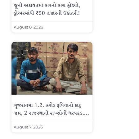
જૂની અદાવતમાં કારનો કાચ ફોડ્યો,
ડ્રોઅરમાંથી ₹50 હજારની ઉઠાંતરી!
August 8, 2026
ગુજરાતમાં 1.2. કરોડ રૂપિયાનો દારૂ
જપ્ત, 2 રાજસ્થાની શખ્સોની ધરપકડ….
August 7, 2026