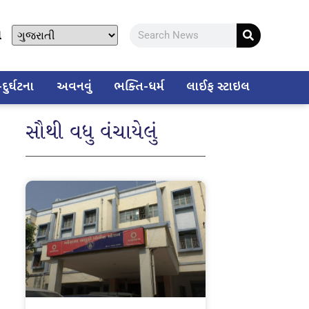
ો
ુર્ઘટના
અવનવું
ભક્તિ-ધર્મ
લાઈફ સ્ટાઇલ
સૌથી વધુ વંચાયેલું