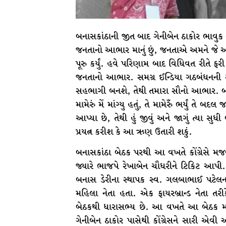
બનાસકાંઠાની જીત બાદ ગેનીબેન ઠાકોર ભાવુક થ
જનતાનો આભાર માનું છું, જનતાએ અમને જે આર્
પૂરુ કર્યું. હવે પરિણામ બાદ વિધિવત રીતે ફરી 
જનતાનો આભાર. સમગ્ર ઈન્ડિયા ગઠબંધનની 
સહભાગી બનશે, તેથી તમારા સૌનો આભાર. 
મામેરું મેં માંગ્યુ હતું, તે મામેરુઁ ભર્યું
આપ્યા છે, તેથી હું જીવું અને જાગું ત્યા સ
પ્રયત્ન કરીશ કે આ ઋણ ઉતારી શકું.
બનાસકાંઠા બેઠક પરથી આ વખતે કોંગ્રેસે મજબૂ
જ્યારે ભાજપે રેખાબેન ચૌધરીને ટિકિટ આપી.
બનાસ ડેરીના સ્થાપક સ્વ. ગલબાભાઈ પટેલન
મહિલા નેતા હતા. એક ફાયરબ્રાન્ડ નેતા ત
બેઠકથી ધારાસભ્ય છે. આ વખતે આ બેઠક માટ
ગેનીબેન ઠાકોર પાસેથી કોંગ્રેસને સારી એવી