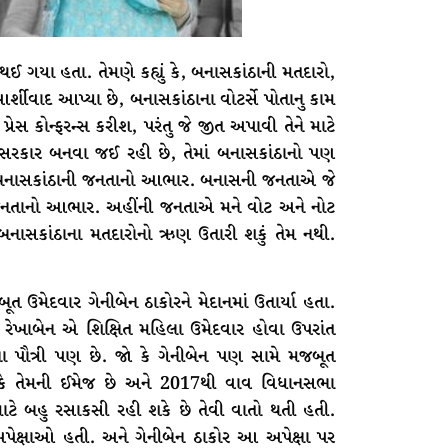
ઈ ગયા હતા. તેમણે કહ્યું કે, બનાસકાંઠાની મતદારો,
શીવાદ આપ્યા છે, બનાસકાંઠાના વોટર્સે પોતાનુ કામ
પ્રેસ કોન્ફરન્સ કરીશ, પરંતુ જે જીત અપાવી તેને માટે
સરકાર બનવા જઈ રહી છે, તેમાં બનાસકાંઠાનો પણ
બનાસકાંઠાની જનતાનો આભાર. બનાસની જનતાએ જે
 તે બદલ જનતાનો આભાર. અહીંની જનતાએ મને વોટ અને નોટ
ુધી બનાસકાંઠાના મતદારોનો ઋણ ઉતારી શકું તેમ નથી.
ત ઉમેદવાર ગેનીબેન ઠાકોરને મેદાનમાં ઉતાર્યા હતા.
 રેખાબેન એ શિક્ષિત મહિલા ઉમેદવાર હોવા ઉપરાંત
ા પૌત્રી પણ છે. જો કે ગેનીબેન પણ સામે મજબૂત
રીકે તેમની ઈમેજ છે અને 2017થી વાવ વિધાનસભા
ે બહુ રસાકસી રહી શકે છે તેવી વાતો થતી હતી.
 અપેક્ષાઓ હતી. અને ગેનીબેન ઠાકોર આ અપેક્ષા પર