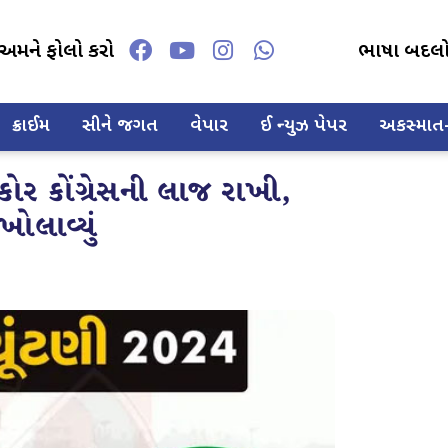
અમને ફોલો કરો
ભાષા બદલ
ક્રાઈમ
સીને જગત
વેપાર
ઈ ન્યુઝ પેપર
અકસ્માત-દ
કોર કોંગ્રેસની લાજ રાખી,
ખોલાવ્યું