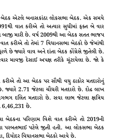
 બેઠક એટલે બનાસકાંઠા લોકસભા બેઠક. એક સમયે
1થી વાત કરીએ તો અત્યાર સુધીમાં ફક્ત બે વાર
જપે બાજી મારી છે. વર્ષ 2009થી આ બેઠક સતત ભાજપ
વાત કરીએ તો તેમાં 7 વિધાનસભા બેઠકો છે જેમાંથી
છે જ્યારે વાવ અને દાંતા બેઠક કોંગ્રેસે જીતેલી છે.
 માવજી દેસાઈ અપક્ષ તરીકે ચૂંટાયેલા છે. જો કે
ત કરીએ તો આ બેઠક પર સૌથી વધુ ઠાકોર મતદારોનું
છે. જ્યારે 2.71 જેટલા ચૌધરી મતદારો છે. દોઢ લાખ
ભગ દલિત મતદારો છે. સવા લાભ જેટલા ક્ષત્રિય
યા 6,46,231 છે.
ા બેઠકના પરિણામ વિશે વાત કરીએ તો 2019ની
પના પરબતભાઈ પટેલે જીતી હતી. આ લોકસભા બેઠક
ીસા, દિયોદર વિધાનસભા બેઠકો આવે છે.