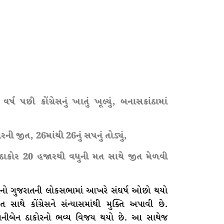
ષ પછી કોંગ્રેસનું ખાતું ખૂલ્યું, બનાસકાંઠામાં
ની જીત, 26માંથી 26નું સપનું તોડ્યું,
ેન ઠાકોર 20 હજારથી વધુની મત સાથે જીત મેળવી
રેસનો ગુજરાતની લોકસભામાં આખરે સંઘર્ષ ઓછો થયો
સાથે કોંગ્રેસને સંન્યાસમાંથી મુક્તિ અપાવી છે.
ર ગેનીબેન ઠાકોરનો ભવ્ય વિજય થયો છે. આ સાથેજ