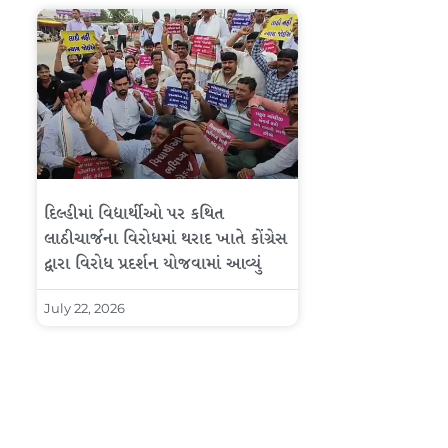
દિલ્હીમાં વિદ્યાર્થીઓ પર કથિત
લાઠીચાર્જના વિરોધમાં થરાદ ખાતે કોંગ્રેસ
દ્વારા વિરોધ પ્રદર્શન યોજવામાં આવ્યું
July 22, 2026