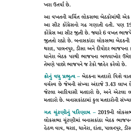
ખરા ઉતર્યાં છે.
આ વખતની ચર્ચિત લોકસભા બેઠકોમાંથી એક
આ સીટ કોંગ્રેસનો ગઢ ગણાતી હતી. પણ 199
કોંગ્રેસ આ સીટ જીતી છે. જ્યારે 6 વખત ભા
જીતતો રહ્યો છે. બનાસકાંઠા લોકસભા બેઠકની 
થરાદ, પાલનપુર, ડીસા અને દીયોદર ભાજપના ફાળે 
ધાનેરા બેઠક પરથી ભાજપના બળવાખોર ઉમેદવાર
તેમણે પાછો ભાજપને જ ટેકો જાહેર કરેલો છે.
કોનું વધુ પ્રભુત્વ –
બેઠકના મતદારો વિશે વા
વર્ચસ્વ છે જેમની સંખ્યા અંદાજે 3.43 લાખ 
જેટલા આદિવાસી મતદારો છે, અને એટલા લગ
મતદારો છે. બનાસકાંઠામાં કુલ મતદારોની સંખ્
ગત ચૂંટણીનું પરિણામ –
2019ની લોકસભ
લોકસભા ચૂંટણીમાં બનાસકાંઠા બેઠક ભાજ
હેઠળ વાવ, થરાદ, ધાનેરા, દાંતા, પાલનપુર, ડ