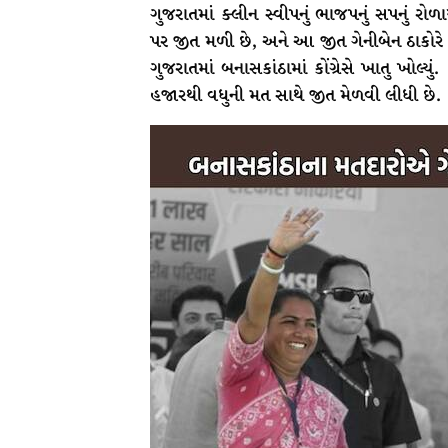
ગુજરાતમાં ક્લીન સ્વીપનું ભાજપનું સપનું રોળા
પર જીત મળી છે, અને આ જીત ગેનીબેન ઠાકોરે અપાવ
ગુજરાતમાં બનાસકાંઠામાં કોંગ્રેસે ખાતુ ખોલ્યુ
હજારથી વધુની મત સાથે જીત મેળવી લીધી છે.