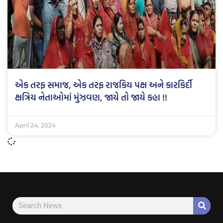
એક તરફ સમાજ, એક તરફ રાજકિય પક્ષ અને કારકિર્દી
ક્ષત્રિય નેતાઓમાં મુંઝવણ, જાયે તો જાયે કહા !!
April 24, 2024