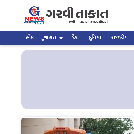
હોમ
ગુજરાત
દેશ
દુનિયા
રાજકીય