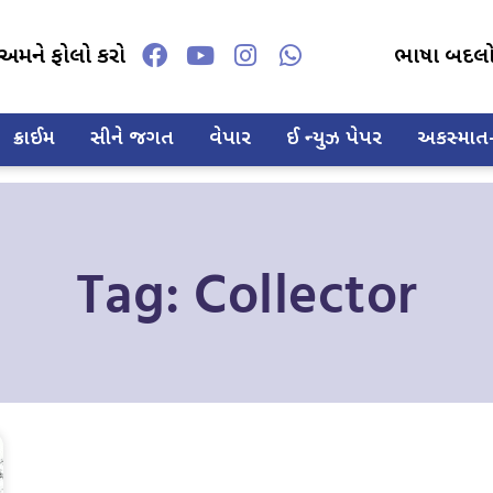
અમને ફોલો કરો
ભાષા બદલ
ક્રાઈમ
સીને જગત
વેપાર
ઈ ન્યુઝ પેપર
અકસ્માત-દ
Tag: Collector