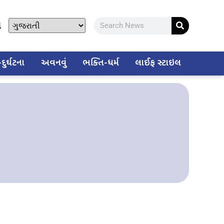
ો
ુર્ઘટના
અવનવું
ભક્તિ-ધર્મ
લાઈફ સ્ટાઇલ