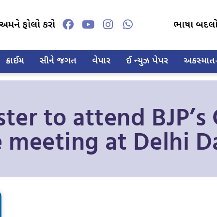
અમને ફોલો કરો
ભાષા બદલ
ક્રાઈમ
સીને જગત
વેપાર
ઈ ન્યુઝ પેપર
અકસ્માત-દ
ster to attend BJP’s 
meeting at Delhi D