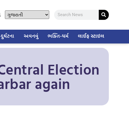
ો
ુર્ઘટના
અવનવું
ભક્તિ-ધર્મ
લાઈફ સ્ટાઇલ
Central Election
arbar again