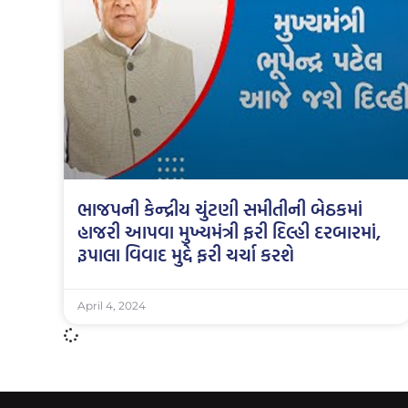
ભાજપની કેન્દ્રીય ચુંટણી સમીતીની બેઠકમાં
હાજરી આપવા મુખ્યમંત્રી ફરી દિલ્હી દરબારમાં,
રૂપાલા વિવાદ મુદ્દે ફરી ચર્ચા કરશે
April 4, 2024