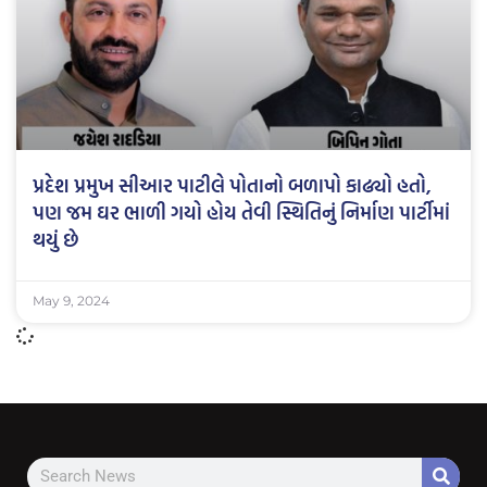
પ્રદેશ પ્રમુખ સીઆર પાટીલે પોતાનો બળાપો કાઢ્યો હતો,
પણ જમ ઘર ભાળી ગયો હોય તેવી સ્થિતિનું નિર્માણ પાર્ટીમાં
થયું છે
May 9, 2024