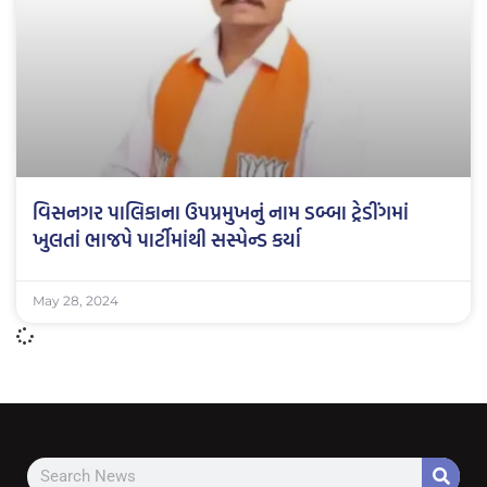
વિસનગર પાલિકાના ઉપપ્રમુખનું નામ ડબ્બા ટ્રેડીંગમાં
ખુલતાં ભાજપે પાર્ટીમાંથી સસ્પેન્ડ કર્યા
May 28, 2024