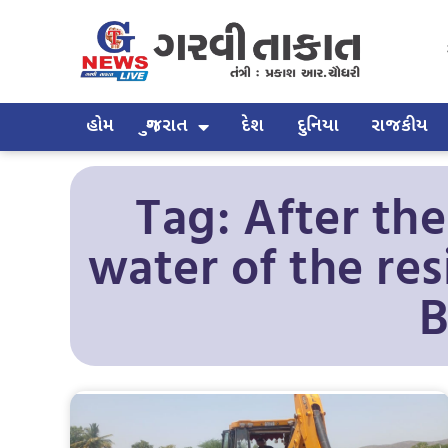
હોમ
ગુજરાત
દેશ
દુનિયા
રાજકીય
Tag: After th
water of the res
B