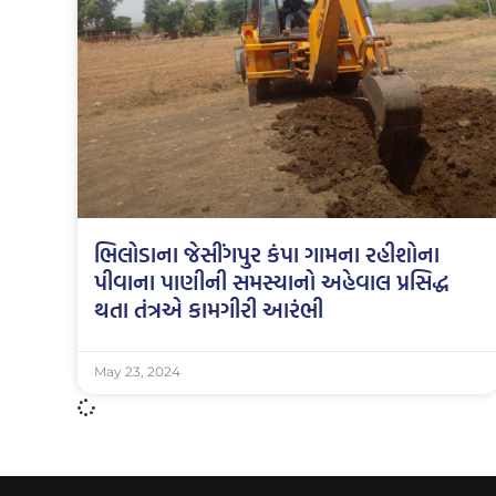
ભિલોડાના જેસીંગપુર કંપા ગામના રહીશોના
પીવાના પાણીની સમસ્યાનો અહેવાલ પ્રસિદ્ધ
થતા તંત્રએ કામગીરી આરંભી
May 23, 2024