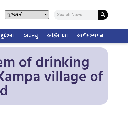
ો
ુર્ઘટના
અવનવું
ભક્તિ-ધર્મ
લાઈફ સ્ટાઇલ
em of drinking
 Kampa village of
ed