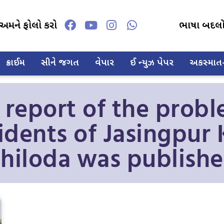
અમને ફોલો કરો
ભાષા બદલ
ક્રાઈમ
સીને જગત
વેપાર
ઈ ન્યુઝ પેપર
અકસ્માત-દ
e report of the probl
idents of Jasingpur
hiloda was publish