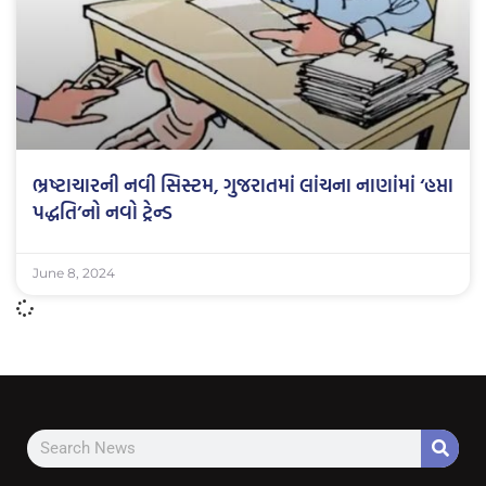
ભ્રષ્ટાચારની નવી સિસ્ટમ, ગુજરાતમાં લાંચના નાણાંમાં ‘હપ્તા
પદ્ધતિ’નો નવો ટ્રેન્ડ
June 8, 2024