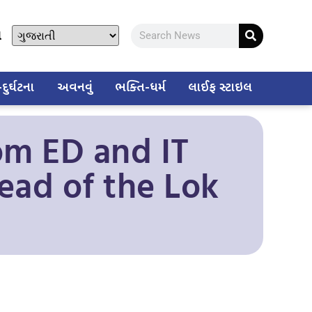
ો
ુર્ઘટના
અવનવું
ભક્તિ-ધર્મ
લાઈફ સ્ટાઇલ
rom ED and IT
ead of the Lok