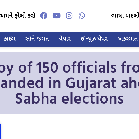
અમને ફોલો કરો
ભાષા બદલ
ક્રાઈમ
સીને જગત
વેપાર
ઈ ન્યુઝ પેપર
અકસ્માત-દ
y of 150 officials f
anded in Gujarat ah
Sabha elections