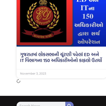
ગુજરાતમાં લોકસભાની ચૂંટણી પહેલાં ED અને
IT વિભાગના 150 અધિકારીઓનો કાફલો ઉતર્યો
November 3, 2023