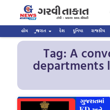
હોમ
ગુજરાત
દેશ
દુનિયા
રાજકીય
Tag: A convo
departments l