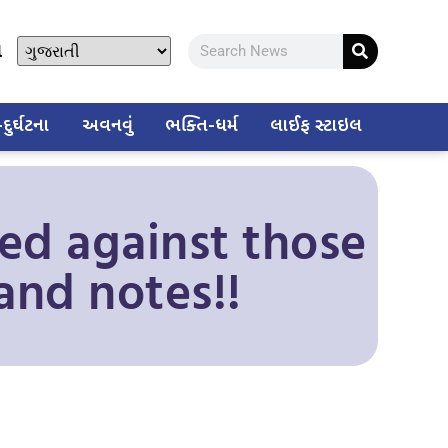
ો
ુર્ઘટના
અવનવું
ભક્તિ-ધર્મ
લાઈફ સ્ટાઇલ
led against those
and notes!!