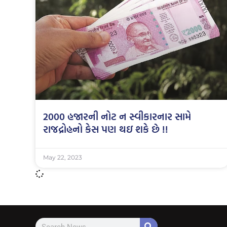
2000 હજારની નોટ ન સ્વીકારનાર સામે
રાજદ્રોહનો કેસ પણ થઇ શકે છે !!
May 22, 2023