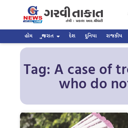
હોમ
ગુજરાત
દેશ
દુનિયા
રાજકીય
Tag: A case of t
who do not