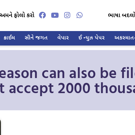
અમને ફોલો કરો
ભાષા બદલ
ક્રાઈમ
સીને જગત
વેપાર
ઈ ન્યુઝ પેપર
અકસ્માત-દ
reason can also be fi
 accept 2000 thous