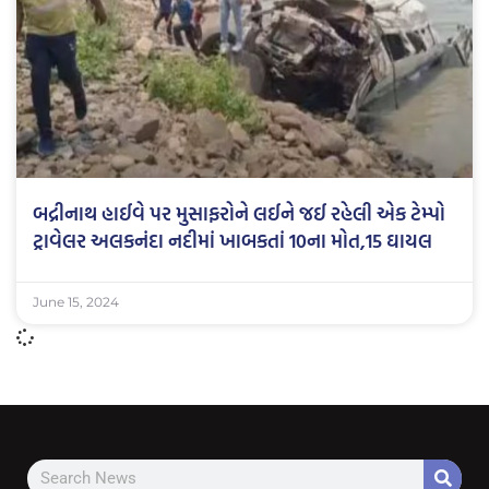
બદ્રીનાથ હાઈવે પર મુસાફરોને લઈને જઈ રહેલી એક ટેમ્પો
ટ્રાવેલર અલકનંદા નદીમાં ખાબકતાં 10ના મોત,15 ઘાયલ
June 15, 2024