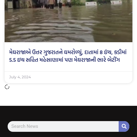
મેઘરાજાએ ઉત્તર ગુજરાતને ઘમરોળ્યું, દાતામાં 8 ઇંચ, કડીમાં
5.5 ઇચ સહિત મહેસાણામાં પણ મેઘરાજાની ભારે બેટીંગ
July 4, 2024