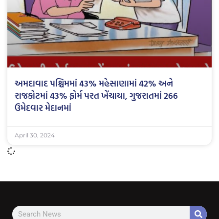
અમદાવાદ પશ્ચિમમાં 43% મહેસાણામાં 42% અને
રાજકોટમાં 43% ફોર્મ પરત ખેંચાયા, ગુજરાતમાં 266
ઉમેદવાર મેદાનમાં
April 30, 2024