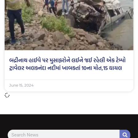
બદ્રીનાથ હાઈવે પર મુસાફરોને લઈને જઈ રહેલી એક ટેમ્પો
ટ્રાવેલર અલકનંદા નદીમાં ખાબકતાં 10ના મોત,15 ઘાયલ
June 15, 2024