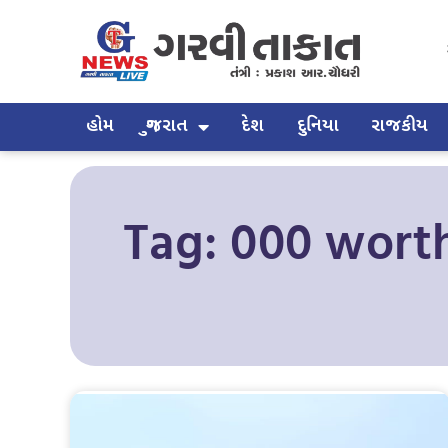
હોમ
ગુજરાત
દેશ
દુનિયા
રાજકીય
Tag: 000 worth