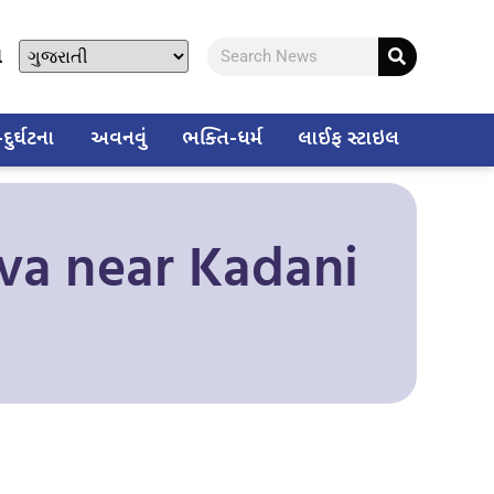
ો
ુર્ઘટના
અવનવું
ભક્તિ-ધર્મ
લાઈફ સ્ટાઇલ
iva near Kadani