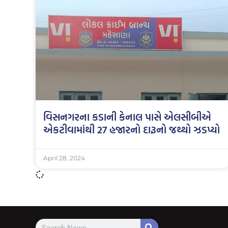
વિસનગરના કડાની કેનાલ પાસે એલસીબીએ
એકટીવામાંથી 27 હજારનો દારૂનો જથ્થો ઝડપ્યો
April 28, 2024