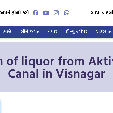
અમને ફોલો કરો
ભાષા બદલ
ક્રાઈમ
સીને જગત
વેપાર
ઈ ન્યુઝ પેપર
અકસ્માત-દ
 of liquor from Akt
Canal in Visnagar