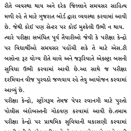
રીતે વ્યવસ્થા થાય અને દરેક જિલ્લાને સમયસર સાહિત્ય
મળી રહે તે માટે ગુજરાત બોર્ડ દ્વારા વ્યવસ્થા કરવામાં આવી
છે. જેથી કોઈ પણ સેન્ટર પર કોઈ મુશ્કેલી ઉભી ન થાય.
ત્યારે પરીક્ષા સબંધિત પૂર્વ તૈયારીઓ જેવી કે પરીક્ષા કેન્દ્રો
પર વિદ્યાર્થીઓ સમયસર પહોંચી શકે તે માટે એસ.ટી
બસોના રૂટ યોગ્ય રીતે ચાલે અને જરૂરિયાતે એક્સ્ટ્રા બસની
સુવિધા ઉભી કરવામાં આવી છે.આ સાથે જ પરીક્ષા
દરમિયાન વીજ પુરવઠો જળવાય રહે તેવુ આયોજન કરવામાં
આવ્યું છે.
પરીક્ષા કેન્દ્રો, સ્ટ્રોંગરૂમ તેમજ પેપર રવાનગી માટે પુરતો
પોલીસ બંદોબસ્તની ગોઠવણ કરવામાં આવી છે.તમામ
પરીક્ષા કેન્દ્રો પર પ્રાથમિક સુવિધાની ચકાસણી કરવામાં