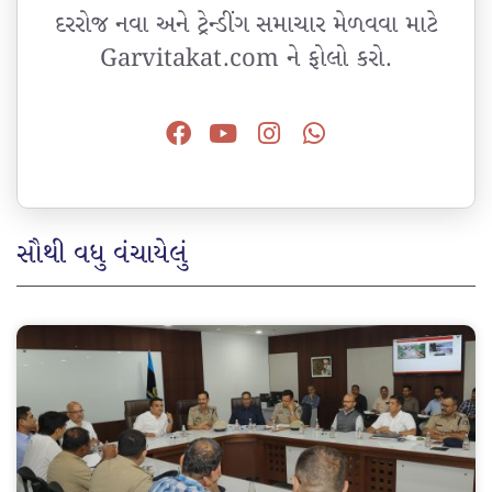
દરરોજ નવા અને ટ્રેન્ડીંગ સમાચાર મેળવવા માટે
Garvitakat.com ને ફોલો કરો.
સૌથી વધુ વંચાયેલું