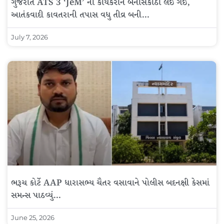
ગુજરાત ATS 3 ‘JeM’ ના કાર્યકરોને બનાસકાંઠા લઈ ગઈ,
આતંકવાદી કાવતરાની તપાસ વધુ તીવ્ર બની…
July 7, 2026
ભરૂચ કોર્ટે AAP ધારાસભ્ય ચૈતર વસાવાને પોલીસ બદનક્ષી કેસમાં
સમન્સ પાઠવ્યું…
June 25, 2026