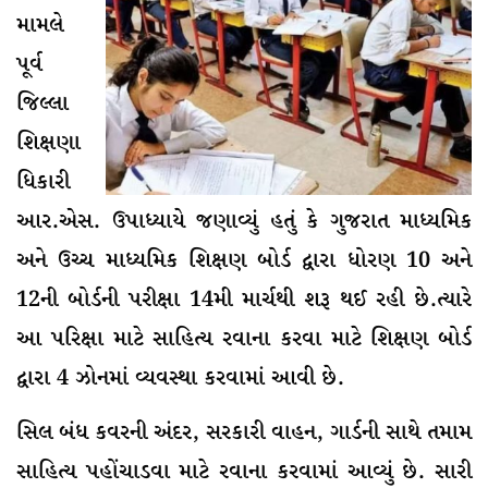
મામલે
પૂર્વ
જિલ્લા
શિક્ષણા
ધિકારી
આર.એસ. ઉપાધ્યાયે જણાવ્યું હતું કે ગુજરાત માધ્યમિક
અને ઉચ્ચ માધ્યમિક શિક્ષણ બોર્ડ દ્વારા ધોરણ 10 અને
12ની બોર્ડની પરીક્ષા 14મી માર્ચથી શરૂ થઈ રહી છે.ત્યારે
આ પરિક્ષા માટે સાહિત્ય રવાના કરવા માટે શિક્ષણ બોર્ડ
દ્વારા 4 ઝોનમાં વ્યવસ્થા કરવામાં આવી છે.
સિલ બંધ કવરની અંદર, સરકારી વાહન, ગાર્ડની સાથે તમામ
સાહિત્ય પહોંચાડવા માટે રવાના કરવામાં આવ્યું છે. સારી