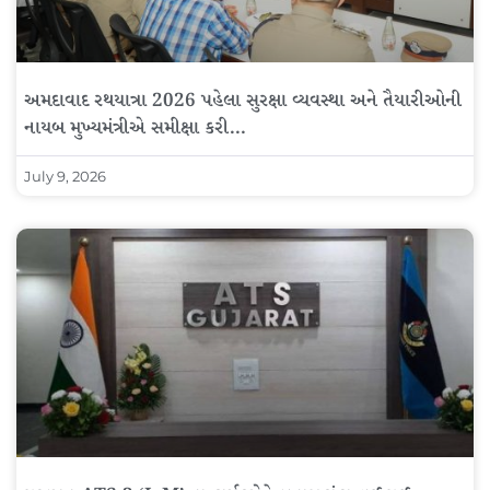
અમદાવાદ રથયાત્રા 2026 પહેલા સુરક્ષા વ્યવસ્થા અને તૈયારીઓની
નાયબ મુખ્યમંત્રીએ સમીક્ષા કરી…
July 9, 2026