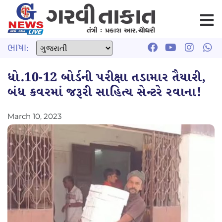
ભાષા:
ધો.10-12 બોર્ડની પરીક્ષા તડામાર તૈયારી,
બંધ કવરમાં જરૂરી સાહિત્ય સેન્ટરે રવાના!
March 10, 2023