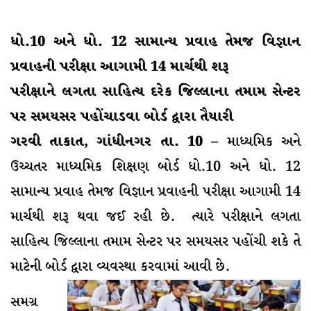
ધો.10 અને ધો. 12 સામાન્ય પ્રવાહ તેમજ વિજ્ઞાન
પ્રવાહની પરીક્ષા આગામી 14 માર્ચથી શરૂ
પરીક્ષાને લગતા સાહિત્ય દરેક જિલ્લાના તમામ સેન્ટર
પર સમયસર પહોંચાડવા બોર્ડ દ્વારા તૈયારી
ગરવી તાકાત, ગાંધીનગર તા. 10 –
માધ્યમિક અને
ઉચ્ચતર માધ્યમિક શિક્ષણ બોર્ડ ધો.10 અને ધો. 12
સામાન્ય પ્રવાહ તેમજ વિજ્ઞાન પ્રવાહની પરીક્ષા આગામી 14
માર્ચથી શરૂ થવા જઈ રહી છે. ત્યારે પરીક્ષાને લગતા
સાહિત્ય જિલ્લાના તમામ સેન્ટર પર સમયસર પહોંચી શકે તે
માટેની બોર્ડ દ્વારા વ્યવસ્થા કરવામાં આવી છે.
સમગ્ર