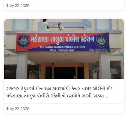
July 22, 2026
રાજગર હેડુવામાં મોબાઇલ ટાવરમાંથી કેબલ વાયર ચોરીનો ભેદ
મહેસાણા તાલુકા પોલીસે ઉકેલી બે ઈસમોને ઝડપી પાડ્યા…
July 22, 2026