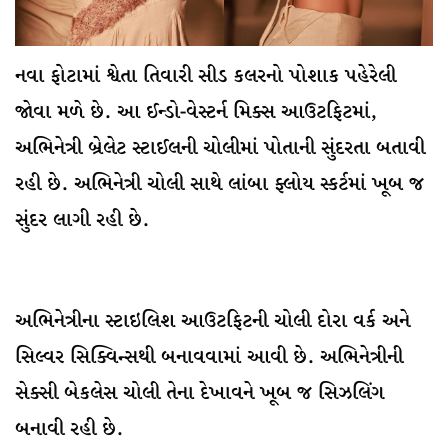
નવા ફોટામાં શ્વેતા તિવારી સીડ કલરનો પોશાક પહેરેલી
જોવા મળે છે. આ ઈન્ડો-વેસ્ટર્ન મિક્સ આઉટફિટમાં,
અભિનેત્રી બ્રેલેટ સ્ટાઈલની ચોલીમાં પોતાની સુંદરતા બતાવી
રહી છે. અભિનેત્રી ચોલી સાથે લાંબા ફ્લોય સ્કર્ટમાં ખૂબ જ
સુંદર લાગી રહી છે.
અભિનેત્રીના સ્ટાઇલિશ આઉટફિટની ચોલી દોરા વર્ક અને
સિલ્વર સિક્વિન્સથી બનાવવામાં આવી છે. અભિનેત્રીની
સેક્સી બેકલેસ ચોલી તેના દેખાવને ખૂબ જ સિઝલિંગ
બનાવી રહી છે.