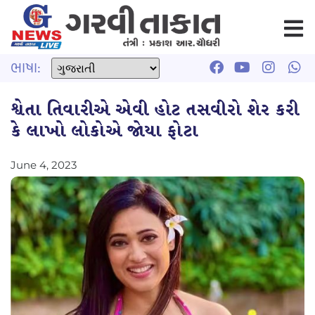
ભાષા:
શ્વેતા તિવારીએ એવી હોટ તસવીરો શેર કરી
કે લાખો લોકોએ જોયા ફોટા
June 4, 2023