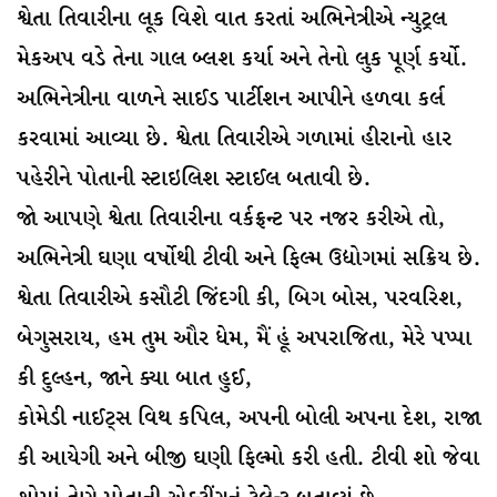
શ્વેતા તિવારીના લૂક વિશે વાત કરતાં અભિનેત્રીએ ન્યુટ્રલ
મેકઅપ વડે તેના ગાલ બ્લશ કર્યા અને તેનો લુક પૂર્ણ કર્યો.
અભિનેત્રીના વાળને સાઈડ પાર્ટીશન આપીને હળવા કર્લ
કરવામાં આવ્યા છે. શ્વેતા તિવારીએ ગળામાં હીરાનો હાર
પહેરીને પોતાની સ્ટાઇલિશ સ્ટાઈલ બતાવી છે.
જો આપણે શ્વેતા તિવારીના વર્કફ્રન્ટ પર નજર કરીએ તો,
અભિનેત્રી ઘણા વર્ષોથી ટીવી અને ફિલ્મ ઉદ્યોગમાં સક્રિય છે.
શ્વેતા તિવારીએ કસૌટી જિંદગી કી, બિગ બોસ, પરવરિશ,
બેગુસરાય, હમ તુમ ઔર ધેમ, મૈં હૂં અપરાજિતા, મેરે પપ્પા
કી દુલ્હન, જાને ક્યા બાત હુઈ,
કોમેડી નાઈટ્સ વિથ કપિલ, અપની બોલી અપના દેશ, રાજા
કી આયેગી અને બીજી ઘણી ફિલ્મો કરી હતી. ટીવી શો જેવા