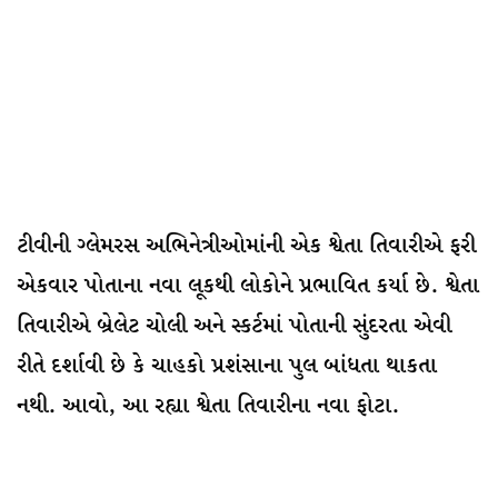
ટીવીની ગ્લેમરસ અભિનેત્રીઓમાંની એક શ્વેતા તિવારીએ ફરી
એકવાર પોતાના નવા લૂકથી લોકોને પ્રભાવિત કર્યા છે. શ્વેતા
તિવારીએ બ્રેલેટ ચોલી અને સ્કર્ટમાં પોતાની સુંદરતા એવી
રીતે દર્શાવી છે કે ચાહકો પ્રશંસાના પુલ બાંધતા થાકતા
નથી. આવો, આ રહ્યા શ્વેતા તિવારીના નવા ફોટા.