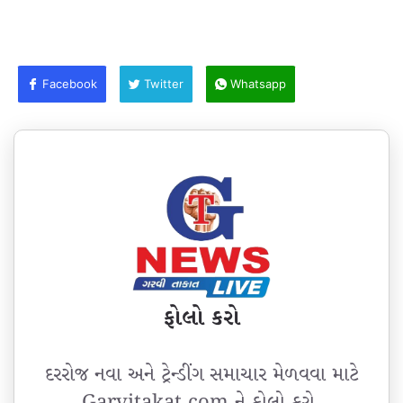
Facebook
Twitter
Whatsapp
ફોલો કરો
દરરોજ નવા અને ટ્રેન્ડીંગ સમાચાર મેળવવા માટે
Garvitakat.com ને ફોલો કરો.