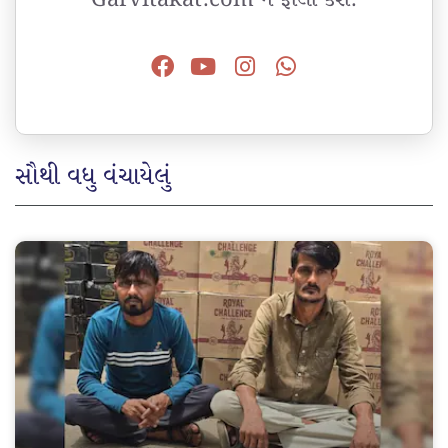
સૌથી વધુ વંચાયેલું