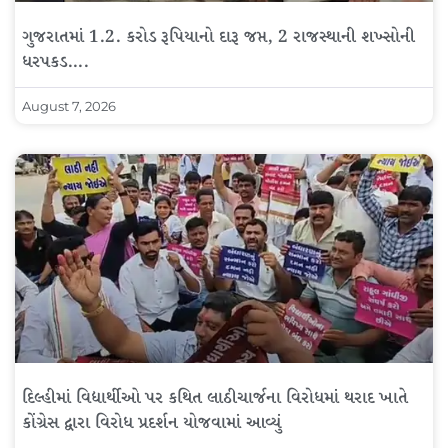
ગુજરાતમાં 1.2. કરોડ રૂપિયાનો દારૂ જપ્ત, 2 રાજસ્થાની શખ્સોની
ધરપકડ….
August 7, 2026
દિલ્હીમાં વિદ્યાર્થીઓ પર કથિત લાઠીચાર્જના વિરોધમાં થરાદ ખાતે
કોંગ્રેસ દ્વારા વિરોધ પ્રદર્શન યોજવામાં આવ્યું