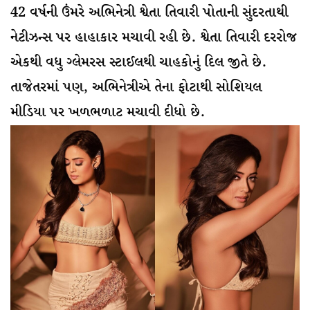
42 વર્ષની ઉંમરે અભિનેત્રી શ્વેતા તિવારી પોતાની સુંદરતાથી
નેટીઝન્સ પર હાહાકાર મચાવી રહી છે. શ્વેતા તિવારી દરરોજ
એકથી વધુ ગ્લેમરસ સ્ટાઈલથી ચાહકોનું દિલ જીતે છે.
તાજેતરમાં પણ, અભિનેત્રીએ તેના ફોટાથી સોશિયલ
મીડિયા પર ખળભળાટ મચાવી દીધો છે.