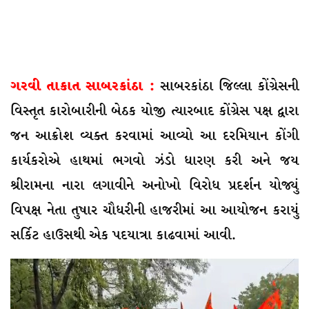
ગરવી તાકાત સાબરકાંઠા :
સાબરકાંઠા જિલ્લા કોંગ્રેસની
વિસ્તૃત કારોબારીની બેઠક યોજી ત્યારબાદ કોંગ્રેસ પક્ષ દ્વારા
જન આક્રોશ વ્યક્ત કરવામાં આવ્યો આ દરમિયાન કોંગી
કાર્યકરોએ હાથમાં ભગવો ઝંડો ધારણ કરી અને જય
શ્રીરામના નારા લગાવીને અનોખો વિરોધ પ્રદર્શન યોજ્યું
વિપક્ષ નેતા તુષાર ચૌધરીની હાજરીમાં આ આયોજન કરાયું
સર્કિટ હાઉસથી એક પદયાત્રા કાઢવામાં આવી.