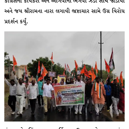
કોંગ્રેસના કાર્યકરો અને આગેવાનો ભગવા ઝંડા સાથે જોડાયા
અને જય શ્રીરામના નારા લગાવી ભ્રષ્ટાચાર સામે ઉગ્ર વિરોધ
પ્રદર્શન કર્યું.