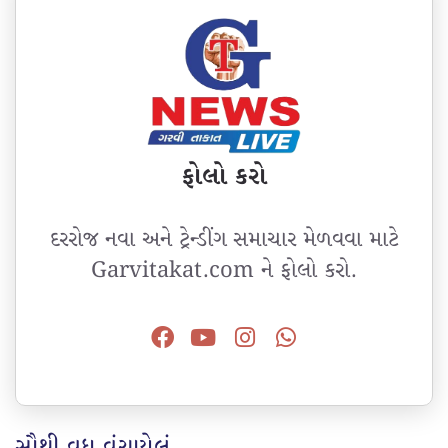
ફોલો કરો
દરરોજ નવા અને ટ્રેન્ડીંગ સમાચાર મેળવવા માટે
Garvitakat.com ને ફોલો કરો.