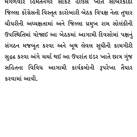
મંગળવારે હિંમતનગર સર્કિટ હાઉસ ખાતે સાબરકાંઠા
જિલ્લા કોંગ્રેસની વિસ્તૃત કારોબારી બેઠક વિપક્ષ નેતા તુષાર
ચૌધરીની અધ્યક્ષતામાં અને જિલ્લા પ્રમુખ રામ સોલંકીની
ઉપસ્થિતિમાં યોજાઈ આ બેઠકમાં આગામી દિવસોમાં પક્ષનું
સંગઠન મજબૂત કરવા અને બૂથ લેવલ સુધીની કામગીરી
સુદ્રઢ કરવા અંગે ચર્ચા થઈ આ ઉપરાંત ઇડર ખાતે છાત્ર ગુંજ
સહિતના વિવિધ આગામી કાર્યક્રમોની રૂપરેખા તૈયાર
કરવામાં આવી.