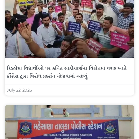
દિલ્હીમાં વિદ્યાર્થીઓ પર કથિત લાઠીચાર્જના વિરોધમાં થરાદ ખાતે
કોંગ્રેસ દ્વારા વિરોધ પ્રદર્શન યોજવામાં આવ્યું
July 22, 2026