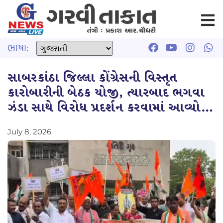
ભાષા:
સાબરકાંઠા જિલ્લા કોંગ્રેસની વિસ્તૃત
કારોબારીની બેઠક યોજી, ત્યારબાદ ભગવા
ઝંડા સાથે વિરોધ પ્રદર્શન કરવામાં આવ્યો…
July 8, 2026