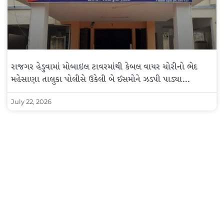
રાજગર હેડુવામાં મોબાઇલ ટાવરમાંથી કેબલ વાયર ચોરીનો ભેદ
મહેસાણા તાલુકા પોલીસે ઉકેલી બે ઈસમોને ઝડપી પાડ્યા…
July 22, 2026