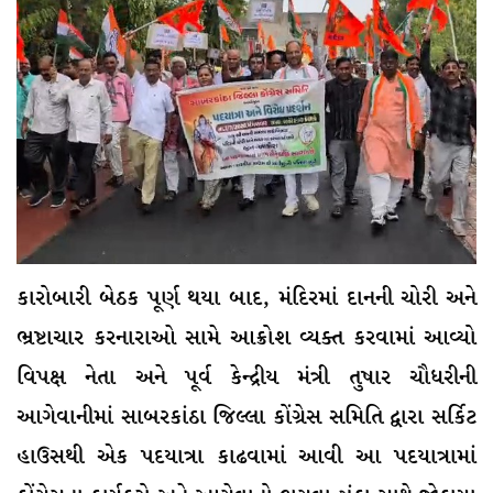
કારોબારી બેઠક પૂર્ણ થયા બાદ, મંદિરમાં દાનની ચોરી અને
ભ્રષ્ટાચાર કરનારાઓ સામે આક્રોશ વ્યક્ત કરવામાં આવ્યો
વિપક્ષ નેતા અને પૂર્વ કેન્દ્રીય મંત્રી તુષાર ચૌધરીની
આગેવાનીમાં સાબરકાંઠા જિલ્લા કોંગ્રેસ સમિતિ દ્વારા સર્કિટ
હાઉસથી એક પદયાત્રા કાઢવામાં આવી આ પદયાત્રામાં