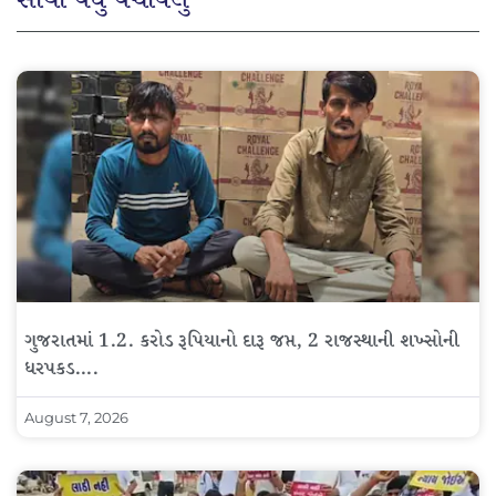
સૌથી વધુ વંચાયેલું
ગુજરાતમાં 1.2. કરોડ રૂપિયાનો દારૂ જપ્ત, 2 રાજસ્થાની શખ્સોની
ધરપકડ….
August 7, 2026