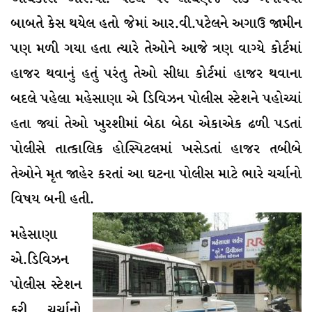
બાબતે કેસ થયેલ હતો જેમાં આર.વી.પટેલને અગાઉ જામીન
પણ મળી ગયા હતા ત્યારે તેઓને આજે ત્રણ વાગ્યે કોર્ટમાં
હાજર થવાનું હતું પરંતુ તેઓ સીધા કોર્ટમાં હાજર થવાના
બદલે પહેલા મહેસાણા એ ડિવિઝન પોલીસ સ્ટેશને પહોચ્યાં
હતા જ્યાં તેઓ ખુરશીમાં બેઠા બેઠા એકાએક ઢળી પડતાં
પોલીસે તાત્કાલિક હોસ્પિટલમાં ખસેડતાં હાજર તબીબે
તેઓને મૃત જાહેર કરતાં આ ઘટના પોલીસ માટે ભારે ચર્ચાનો
વિષય બની હતી.
મહેસાણા
એ.ડિવિઝન
પોલીસ સ્ટેશન
ફરી ચર્ચાનો