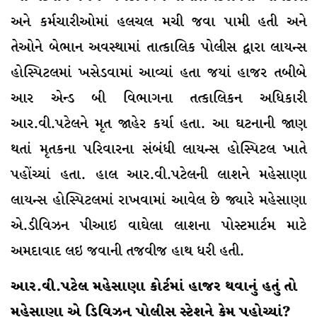
અને કર્મચારીઓમાં હલચલ મચી જવા પામી હતી અને
તેઓને બેભાન અવસ્થામાં તાત્કાલિક પોલીસ દ્વારા લાયન્સ
હોસ્પિટલમાં ખસેડવામાં આવ્યાં હતા જયાં હાજર તબીબે
આર એન્ડ બી વિભાગના તત્કાલિકન અધિકારી
આર.વી.પટેલને મૃત જાહેર કર્યા હતા. આ ઘટનાની જાણ
થતાં મૃતકના પરિવારના સંબંધી લાયન્સ હોસ્પિટલ ખાતે
પહોંચ્યાં હતા. હાલ આર.વી.પટેલની લાશને મહેસાણા
લાયન્સ હોસ્પિટલમાં રાખવામાં આવેલ છે જ્યારે મહેસાણા
એ.ડીવિઝન પીઆઇ વાઘેલા લાશના પોસ્ટમાર્ટમ માટે
અમદાવાદ લઇ જવાની તજવીજ હાથ ધરી હતી.
આર.વી.પટેલ મહેસાણા કોર્ટમાં હાજર થવાનું હતું તો
મહેસાણા એ ડિવિઝન પોલીસ સ્ટેશને કેમ પહોચ્યાં?