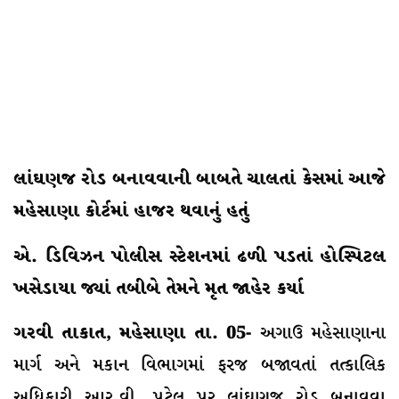
લાંઘણજ રોડ બનાવવાની બાબતે ચાલતાં કેસમાં આજે
મહેસાણા કોર્ટમાં હાજર થવાનું હતું
એ. ડિવિઝન પોલીસ સ્ટેશનમાં ઢળી પડતાં હોસ્પિટલ
ખસેડાયા જ્યાં તબીબે તેમને મૃત જાહેર કર્યા
ગરવી તાકાત, મહેસાણા તા. 05-
અગાઉ મહેસાણાના
માર્ગ અને મકાન વિભાગમાં ફરજ બજાવતાં તત્કાલિક
અધિકારી આર.વી. પટેલ પર લાંઘણજ રોડ બનાવવા