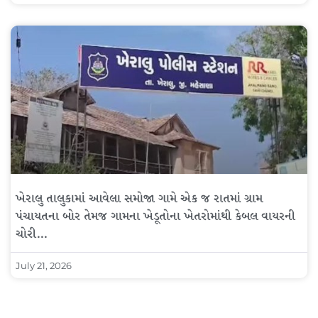
ખેરાલુ તાલુકામાં આવેલા સમોજા ગામે એક જ રાતમાં ગ્રામ
પંચાયતના બોર તેમજ ગામના ખેડૂતોના ખેતરોમાંથી કેબલ વાયરની
ચોરી…
July 21, 2026