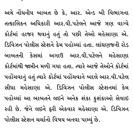
અત્રે નોંધનીય બાબત છે કે, આર. એન્ડ બી વિભાગના
તત્કાલિકન અધિકારી આર.વી.પટેલને આજે ત્રણ વાગ્યે
કોર્ટમાં હાજર થવાનું હતું તો પછી તેઓ મહેસાણા એ.
ડિવિઝન પોલીસ સ્ટેશને કેમ પહોચ્યાં હતા. લાંઘણજની રોડ
બાબતની કેસમાં અગાઉ આર.વી.પટેલને મહેસાણા
કોર્ટમાંથી જામીન મળી ગયા હતા. ત્યારે આજે તેઓને કોર્ટમાં
પહોંચવાનું હતું ત્યારે કોર્ટમાં પહોંચવાને બદલે આર.વી.પટેલ
સીધા મહેસાણા એ. ડિવિઝન પોલીસ સ્ટેશનમાં કેમ
પહોચ્યાં આ બાબતને લઇને અનેક શંકા કુશંકાઓ સેવાઇ
રહી છે. જેને લઇને ફરી એકવાર મહેસાણા એ. ડિવિઝન
પોલીસ સ્ટેશન ચર્ચાનો વિષય બનવા પામ્યું છે.