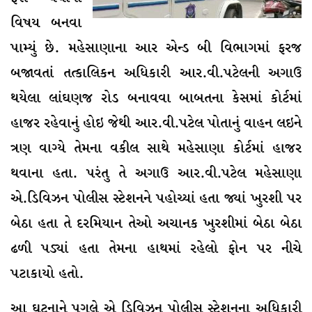
વિષય બનવા
પામ્યું છે. મહેસાણાના આર એન્ડ બી વિભાગમાં ફરજ
બજાવતાં તત્કાલિકન અધિકારી આર.વી.પટેલની અગાઉ
થયેલા લાંઘણજ રોડ બનાવવા બાબતના કેસમાં કોર્ટમાં
હાજર રહેવાનું હોઇ જેથી આર.વી.પટેલ પોતાનું વાહન લઇને
ત્રણ વાગ્યે તેમના વકીલ સાથે મહેસાણા કોર્ટમાં હાજર
થવાના હતા. પરંતુ તે અગાઉ આર.વી.પટેલ મહેસાણા
એ.ડિવિઝન પોલીસ સ્ટેશનને પહોચ્યાં હતા જ્યાં ખુરશી પર
બેઠા હતા તે દરમિયાન તેઓ અચાનક ખુરશીમાં બેઠા બેઠા
ઢળી પડ્યાં હતા તેમના હાથમાં રહેલો ફોન પર નીચે
પટાકાયો હતો.
આ ઘટનાને પગલે એ ડિવિઝન પોલીસ સ્ટેશનના અધિકારી