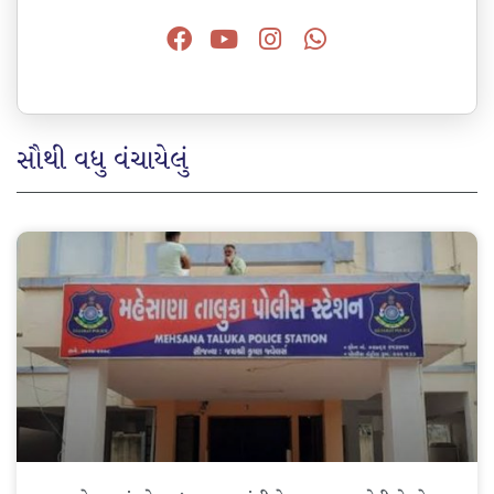
સૌથી વધુ વંચાયેલું