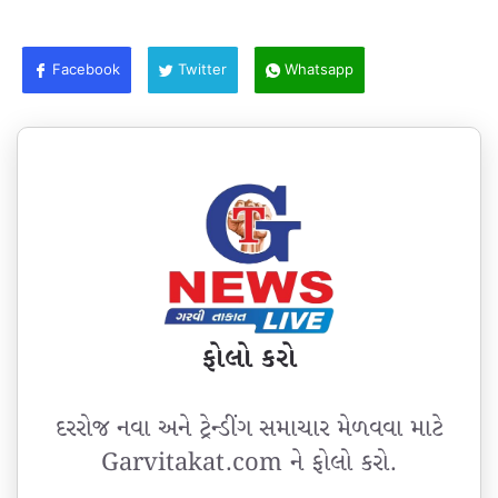
Facebook
Twitter
Whatsapp
ફોલો કરો
દરરોજ નવા અને ટ્રેન્ડીંગ સમાચાર મેળવવા માટે
Garvitakat.com ને ફોલો કરો.