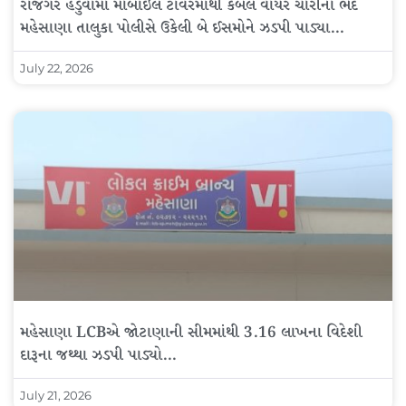
રાજગર હેડુવામાં મોબાઇલ ટાવરમાંથી કેબલ વાયર ચોરીનો ભેદ
મહેસાણા તાલુકા પોલીસે ઉકેલી બે ઈસમોને ઝડપી પાડ્યા…
July 22, 2026
મહેસાણા LCBએ જોટાણાની સીમમાંથી 3.16 લાખના વિદેશી
દારૂના જથ્થા ઝડપી પાડ્યો…
July 21, 2026