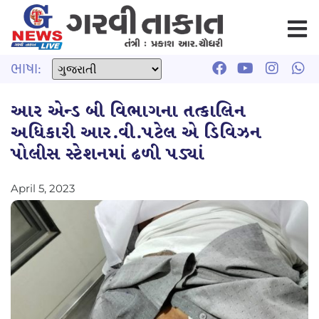
ભાષા:
આર એન્ડ બી વિભાગના તત્કાલિન
અધિકારી આર.વી.પટેલ એ ડિવિઝન
પોલીસ સ્ટેશનમાં ઢળી પડ્યાં
April 5, 2023