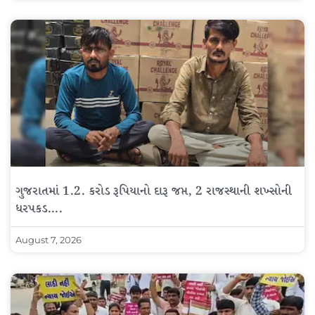
ગુજરાતમાં 1.2. કરોડ રૂપિયાનો દારૂ જપ્ત, 2 રાજસ્થાની શખ્સોની
ધરપકડ….
August 7, 2026