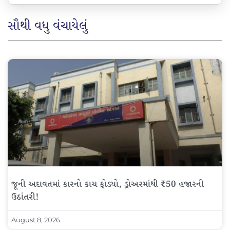
સૌથી વધુ વંચાયેલું
જૂની અદાવતમાં કારનો કાચ ફોડ્યો, ડ્રોઅરમાંથી ₹50 હજારની
ઉઠાંતરી!
August 8, 2026