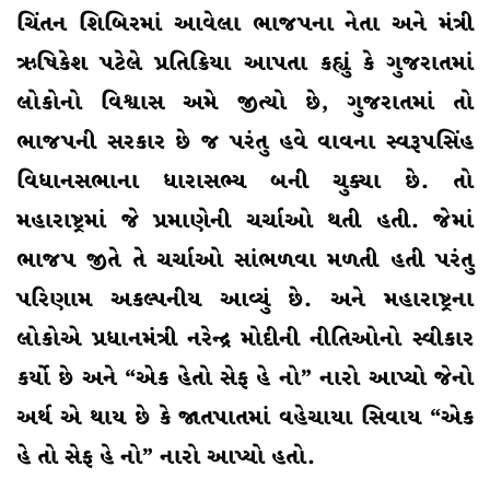
ચિંતન શિબિરમાં આવેલા ભાજપના નેતા અને મંત્રી
ઋષિકેશ પટેલે પ્રતિક્રિયા આપતા કહ્યું કે ગુજરાતમાં
લોકોનો વિશ્વાસ અમે જીત્યો છે, ગુજરાતમાં તો
ભાજપની સરકાર છે જ પરંતુ હવે વાવના સ્વરૂપસિંહ
વિધાનસભાના ધારાસભ્ય બની ચુક્યા છે. તો
મહારાષ્ટ્રમાં જે પ્રમાણેની ચર્ચાઓ થતી હતી. જેમાં
ભાજપ જીતે તે ચર્ચાઓ સાંભળવા મળતી હતી પરંતુ
પરિણામ અકલ્પનીય આવ્યું છે. અને મહારાષ્ટ્રના
લોકોએ પ્રધાનમંત્રી નરેન્દ્ર મોદીની નીતિઓનો સ્વીકાર
કર્યો છે અને “એક હેતો સેફ હે નો” નારો આપ્યો જેનો
અર્થ એ થાય છે કે જાતપાતમાં વહેચાયા સિવાય “એક
હે તો સેફ હે નો” નારો આપ્યો હતો.