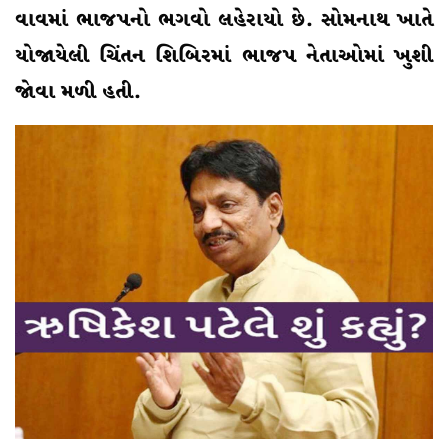
વાવમાં ભાજપનો ભગવો લહેરાયો છે. સોમનાથ ખાતે
યોજાયેલી ચિંતન શિબિરમાં ભાજપ નેતાઓમાં ખુશી
જોવા મળી હતી.