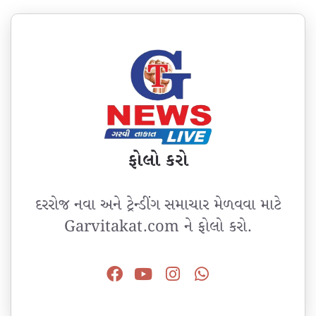
ફોલો કરો
દરરોજ નવા અને ટ્રેન્ડીંગ સમાચાર મેળવવા માટે
Garvitakat.com ને ફોલો કરો.