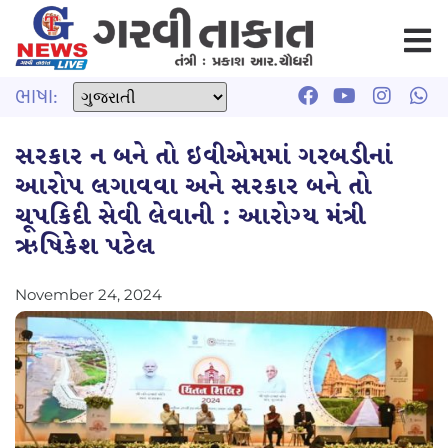
ભાષા:
સરકાર ન બને તો ઇવીએમમાં ગરબડીનાં
આરોપ લગાવવા અને સરકાર બને તો
ચૂપકિદી સેવી લેવાની : આરોગ્ય મંત્રી
ઋષિકેશ પટેલ
November 24, 2024