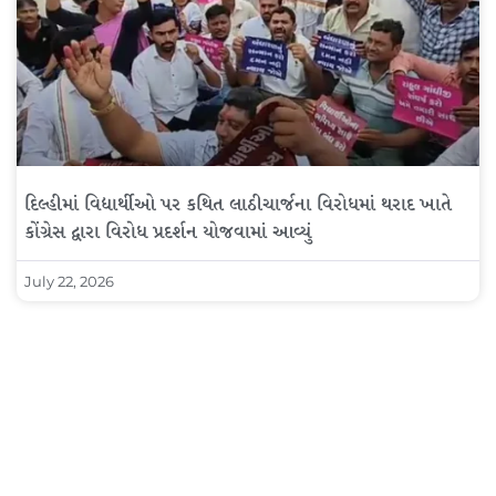
દિલ્હીમાં વિદ્યાર્થીઓ પર કથિત લાઠીચાર્જના વિરોધમાં થરાદ ખાતે
કોંગ્રેસ દ્વારા વિરોધ પ્રદર્શન યોજવામાં આવ્યું
July 22, 2026